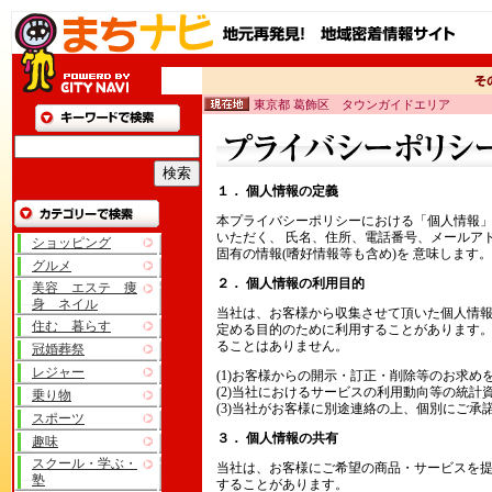
東京都 葛飾区 タウンガイドエリア
１． 個人情報の定義
本プライバシーポリシーにおける「個人情報
いただく、 氏名、住所、電話番号、メールア
ショッピング
固有の情報(嗜好情報等も含め)を 意味します。
グルメ
２． 個人情報の利用目的
美容 エステ 痩
身 ネイル
当社は、お客様から収集させて頂いた個人情
住む 暮らす
定める目的のために利用することがあります
ることはありません。
冠婚葬祭
レジャー
(1)お客様からの開示・訂正・削除等のお求め
(2)当社におけるサービスの利用動向等の統計
乗り物
(3)当社がお客様に別途連絡の上、個別にご承
スポーツ
３． 個人情報の共有
趣味
スクール・学ぶ・
当社は、お客様にご希望の商品・サービスを提
塾
することがあります。