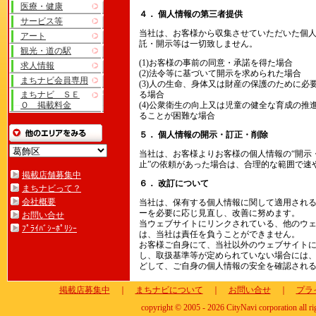
医療・健康
４． 個人情報の第三者提供
サービス等
当社は、お客様から収集させていただいた個
アート
託・開示等は一切致しません。
観光・道の駅
(1)お客様の事前の同意・承諾を得た場合
求人情報
(2)法令等に基づいて開示を求められた場合
まちナビ会員専用
(3)人の生命、身体又は財産の保護のために
まちナビ ＳＥ
る場合
Ｏ 掲載料金
(4)公衆衛生の向上又は児童の健全な育成の
ることが困難な場合
５． 個人情報の開示・訂正・削除
当社は、お客様よりお客様の個人情報の“開示・
止”の依頼があった場合は、合理的な範囲で速
掲載店舗募集中
６． 改訂について
まちナビって？
会社概要
当社は、保有する個人情報に関して適用され
ーを必要に応じ見直し、改善に努めます。
お問い合せ
当ウェブサイトにリンクされている、他のウ
ﾌﾟﾗｲﾊﾞｼｰﾎﾟﾘｼｰ
は、当社は責任を負うことができません。
お客様ご自身にて、当社以外のウェブサイト
し、取扱基準等が定められていない場合には
どして、ご自身の個人情報の安全を確認され
掲載店募集中
｜
まちナビについて
｜
お問い合せ
｜
プラ
copyright © 2005 - 2026 CityNavi corporation all ri