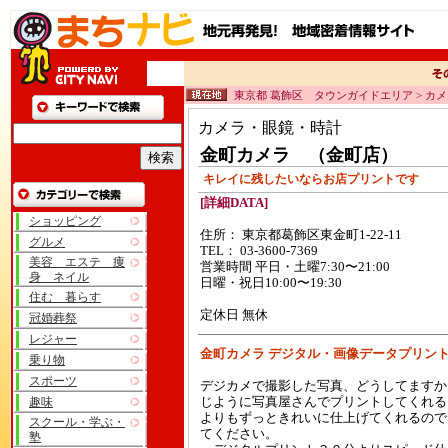
東京都 葛飾区 タウンガイドエリア > カ
カメラ・眼鏡・時計
金町カメラ （金町店）
キレイに残したいならお店プリントです
[詳細DATA]
ショッピング
住所： 東京都葛飾区東金町1-22-11
グルメ
TEL： 03-3600-7369
美容 エステ 痩
営業時間 平日・土曜7:30〜21:00
身 ネイル
日曜・祝日10:00〜19:30
住む 暮らす
定休日 無休
冠婚葬祭
レジャー
金町カメラ デジタル・画像データプリン
乗り物
スポーツ
デジカメで撮影した写真、どうしてますか
趣味
じように写真屋さんでプリントしてくれる
よりもずっときれいに仕上げてくれるので
スクール・学ぶ・
てください。
塾