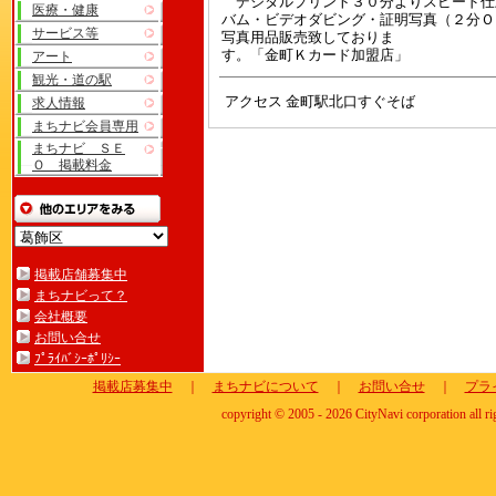
デジタルプリント３０分よりスピード仕
医療・健康
バム・ビデオダビング・証明写真（２分Ｏ
サービス等
写真用品販売致しておりま
す。「金町Ｋカード加盟店」
アート
観光・道の駅
アクセス 金町駅北口すぐそば
求人情報
まちナビ会員専用
まちナビ ＳＥ
Ｏ 掲載料金
掲載店舗募集中
まちナビって？
会社概要
お問い合せ
ﾌﾟﾗｲﾊﾞｼｰﾎﾟﾘｼｰ
掲載店募集中
｜
まちナビについて
｜
お問い合せ
｜
プラ
copyright © 2005 - 2026 CityNavi corporation all ri