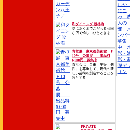
和ダイニング 段林海
味にあくまでこだわる頑固
な店で愉しいひとときを
青枢展 東京都美術館 Ｆ
10号 公募展 出品料
6,000円 募集中
青枢会は「自由 平等 個
性」を尊重して、現代の新
しい芸術を創造することを
旨とする
PRIVATE