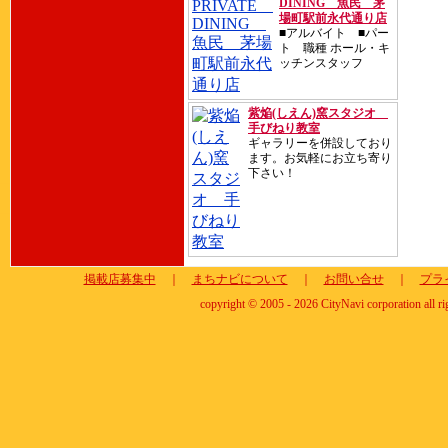
DINING 魚民 茅
場町駅前永代通り店
■アルバイト ■パー
ト 職種 ホール・キ
ッチンスタッフ
紫焔(しえん)窯スタジオ
手びねり教室
ギャラリーを併設しており
ます。お気軽にお立ち寄り
下さい！
掲載店募集中
｜
まちナビについて
｜
お問い合せ
｜
プラ
copyright © 2005 - 2026 CityNavi corporation all ri