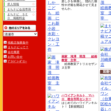
楽しさを体感し、隠れた個
求人情報
性や才能を開花させて見ま
せんか。
まちナビ会員専用
まちナビ ＳＥ
Ｏ 掲載料金
掲載店舗募集中
まちナビって？
会社概要
画家 滝澤 照茂 絵画
お問い合せ
教室 主宰
ﾌﾟﾗｲﾊﾞｼｰﾎﾟﾘｼｰ
絵画教室アトリエセザン
ヌ主宰
ハワイアンキルト マハ
ロ 稔台市民センター
はじめてのハワイアンキル
ト！【新規開設】