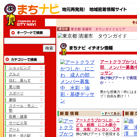
東京都 清瀬市 タウンガイドエリア
アートクラブかつ
部 メンバー募集
ショッピング
ッサン
グルメ
伸び伸びアートで表現
住む 暮らす
か・・・
乗り物
豊かな想像力！枠にはま
スポーツ
プ！自由を磨け！！
趣味
スクール・学ぶ・
塾
医療・健康
アートクラブかつしか こ
サービス等
ども 絵画 にこわ新小
アート
岩 水彩・クレヨン・工作
伸び伸びアートで表現する
観光・道の駅