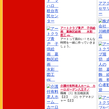
アートクラブ青戸 子供絵
画 葛飾区絵画 水彩
図工 etc
アートって面白い！そんな
時間を一緒に作っていきま
しょう。
介護付有料老人ホーム カ
ーロガーデン八王子／
職種 ［1］生活相談員
【正】 ［2］ケアマネジ
ャー【正】