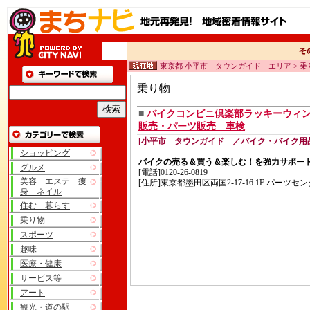
東京都 小平市 タウンガイド エリア > 乗
乗り物
■
バイクコンビニ倶楽部ラッキーウィ
販売・パーツ販売 車検
[小平市 タウンガイド ／バイク・バイク用
ショッピング
バイクの売る＆買う＆楽しむ！を強力サポー
グルメ
[電話]0120-26-0819
美容 エステ 痩
[住所]東京都墨田区両国2-17-16 1F パーツセン
身 ネイル
住む 暮らす
乗り物
スポーツ
趣味
医療・健康
サービス等
アート
観光・道の駅