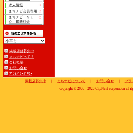
求人情報
まちナビ会員専用
まちナビ ＳＥ
Ｏ 掲載料金
掲載店舗募集中
まちナビって？
会社概要
お問い合せ
ﾌﾟﾗｲﾊﾞｼｰﾎﾟﾘｼｰ
掲載店募集中
｜
まちナビについて
｜
お問い合せ
｜
プラ
copyright © 2005 - 2026 CityNavi corporation all ri