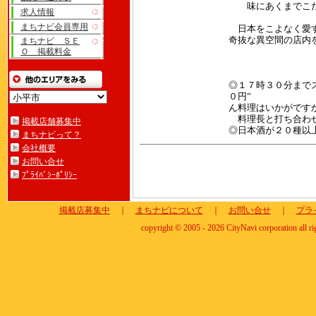
味にあくまでこだ
求人情報
まちナビ会員専用
日本をこよなく愛す
奇抜な異空間の店内
まちナビ ＳＥ
Ｏ 掲載料金
◎１７時３０分まで
０円”
ん料理はいかがです
料理長と打ち合わせ
掲載店舗募集中
◎日本酒が２０種以
まちナビって？
会社概要
お問い合せ
ﾌﾟﾗｲﾊﾞｼｰﾎﾟﾘｼｰ
掲載店募集中
｜
まちナビについて
｜
お問い合せ
｜
プラ
copyright © 2005 - 2026 CityNavi corporation all ri