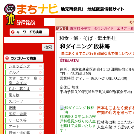
東京都 小平市 タウンガイド エリア > 
和食・鮨・そば・郷土料理
和ダイニング 段林海
味にあくまでこだわる頑固な店で愉しいひと
[詳細DATA]
ショッピング
住所： 東京都新宿区新宿4-1-13 田園新宿ビル6
グルメ
TEL： 03-3341-1799
美容 エステ 痩
営業時間 ディナー 16:00〜24:00(L.O.23:30)
身 ネイル
定休日 無休
住む 暮らす
平均予算 3,000円(通常平均)4,000円(宴会平均)
乗り物
スポーツ
趣味
日本をこよなく愛す
空間の店内を巡って
医療・健康
料理歴３０年以上の宍
サービス等
戸料理長が残りの人生
段林海は味にこだわ
を賭けて提供いたしま
アート
人生を賭けて提供い
す！
観光・道の駅