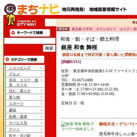
東京都 小平市 タウンガイド エリア > 
和食・鮨・そば・郷土料理
銀座 和食 舞桜
個室32名様まで対応可能！落ち着いた雰囲気
[詳細DATA]
ショッピング
住所： 東京都中央区銀座1-5-10 ファースト
グルメ
ル6F
美容 エステ 痩
TEL： 03-6675-9496
身 ネイル
営業時間 月〜木 11:30〜14:00
月〜木・土 17:00〜23:30(L.O.22:30)
住む 暮らす
金・祝前 17:00〜02:00(L.O.01:00)
乗り物
定休日 日・祝
スポーツ
趣味
医療・健康
サービス等
デ
舞桜弁当！デリバリ
リバリー始めました
アート
黒毛和牛冷しゃぶ食べ
観光・道の駅