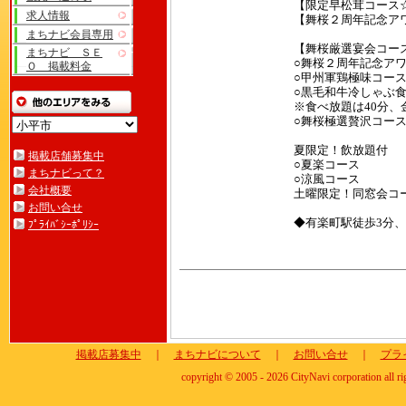
【限定早松茸コース☆8,
求人情報
【舞桜２周年記念アワビ
まちナビ会員専用
【舞桜厳選宴会コー
まちナビ ＳＥ
○舞桜２周年記念アワビ
Ｏ 掲載料金
○甲州軍鶏極味
○黒毛和牛冷しゃぶ
※食べ放題は40分、
○舞桜極選贅沢
夏限定！飲放題付
掲載店舗募集中
○夏楽コー
まちナビって？
○涼風コー
会社概要
土曜限定！同窓会
お問い合せ
◆有楽町駅徒歩3分、
ﾌﾟﾗｲﾊﾞｼｰﾎﾟﾘｼｰ
掲載店募集中
｜
まちナビについて
｜
お問い合せ
｜
プラ
copyright © 2005 - 2026 CityNavi corporation all ri