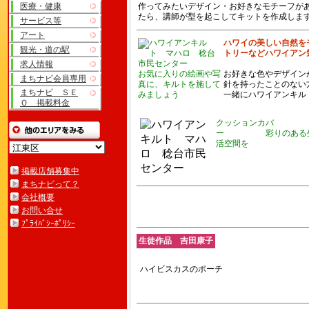
医療・健康
作ってみたいデザイン・お好きなモチーフが
たら、講師が型を起こしてキットを作成しま
サービス等
アート
ハワイの美しい自然を
観光・道の駅
トリーなどハワイアン
求人情報
お気に入りの絵画や写
お好きな色やデザイン
まちナビ会員専用
真に、キルトを施して
針を持ったことのない
まちナビ ＳＥ
みましょう
一緒にハワイアンキル
Ｏ 掲載料金
クッションカバ
ー 彩りのある
活空間を
掲載店舗募集中
まちナビって？
会社概要
お問い合せ
ﾌﾟﾗｲﾊﾞｼｰﾎﾟﾘｼｰ
生徒作品 吉田康子
ハイビスカスのポーチ