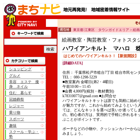
東京都 江東区 タウンガイドエリア > 絵
絵画教室・陶芸教室・フォトスタ
ハワイアンキルト マハロ 
はじめてのハワイアンキルト！【新規開設】
[詳細DATA]
ショッピング
住所： 千葉県松戸市稔台7丁目 稔台市民セン
グルメ
TEL： 080-1298-5229
美容 エステ 痩
■教室案内 金曜日(弟2・4曜日)
身 ネイル
午前10:00～11:45
■会費 4,000円(税別・教材費別)
住む 暮らす
k78310077@gmail.com ■お問合せ
冠婚葬祭
ハワイアンキルトキットは誰でも気軽に始め
が魅力ですが、これから始めてみようという
レジャー
ては、どんなキットを選べば良いか迷ってし
乗り物
の。初心者の方は、実用的で手軽に作れるキ
スポーツ
ぶことがポイントです。
趣味
ポーチなどの小物や、クッションカバーから
スクール・学ぶ・
みましょう。
塾