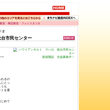
画教室・陶芸教室・フォトスタジオ
ジオ
稔台市民センター
ター
新規開設 生徒募集中！
られるの
人にとっ
まうも
ットを選
はじめて