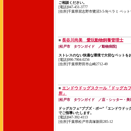
ご相談ください。
[電話]047-451-3777
[住所]千葉県習志野市鷺沼3-5-9(ベラミ ペッ
■
長谷川尚美 愛玩動物飼養管理士
[松戸市 タウンガイド ／動物病院]
ストレスのない快適な環境で大切なペットを
[電話]090-7904-0256
[住所]千葉県野田市山崎2712-49
■
エンドウドッグスクール「ドッグカフ
所」
[松戸市 タウンガイド ／店・シッター・美
ドッグカフェ“ブブズ・ポー”「エンドウドッ
でご指導いたします。
[電話]047-392-4113
[住所]千葉県松戸市高塚新田285-12