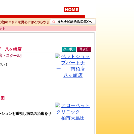
ット
 八ヶ崎店
容・スクール]
さい！
島田
ーションを重視し病気の治癒をサ