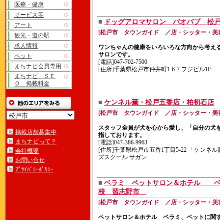
医療・健康
サービス等
■
ドッグアロマサロン バオバブ 松
アート
[松戸市 タウンガイド ／店・シッター・美
観光・道の駅
求人情報
ワンちゃんの健康をいろいろな方向から考え
サロンです。
ペット
[電話]047-702-7500
まちナビ会員専用
[住所]千葉県松戸市仲井町1-6-7 フジビル1F
まちナビ ＳＥ
Ｏ 掲載料金
■
ケンネル薫・松戸五香店・柏初石店
[松戸市 タウンガイド ／店・シッター・美
スタッフ全員が犬を心から愛し、「自分の犬
掲載店舗募集中
指しております。
まちナビって？
[電話]047-386-9963
[住所]千葉県松戸市五香1丁目5-22 「ケンネ
会社概要
ズスクール サガン
お問い合せ
ﾌﾟﾗｲﾊﾞｼｰﾎﾟﾘｼｰ
■
ベラミ ペットサロン＆ホテル ベ
校 習志野市
[松戸市 タウンガイド ／店・シッター・美
ペットサロン＆ホテル ベラミ、ペットに関