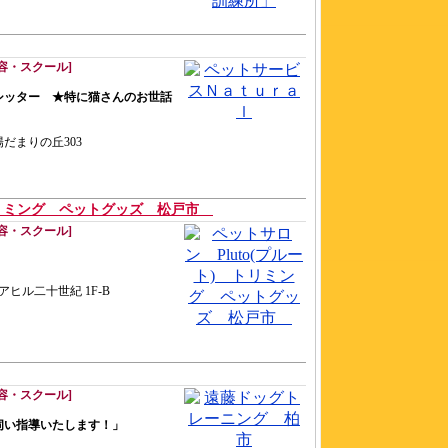
容・スクール]
シッター ★特に猫さんのお世話
陽だまりの丘303
 トリミング ペットグッズ 松戸市
容・スクール]
アヒル二十世紀 1F-B
容・スクール]
伺い指導いたします！」