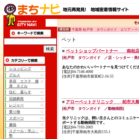
千葉県 松戸市 タウンガイド エリア > ペ
ペット
■
ペットショップパートナー 南柏店
[松戸市 タウンガイド ／店・シッター・美
あなたのかわいいパートナーを見つけてくだ
ショッピング
[電話]04-7148-4000
グルメ
[住所]千葉県柏市新富町2-16-55
美容 エステ 痩
身 ネイル
住む 暮らす
冠婚葬祭
■
アローペットクリニック 柏市大
レジャー
[松戸市 タウンガイド ／動物病院]
乗り物
当クリニックは、飼い主さんとのコミュニケ
スポーツ
ポートする動物病院です。
趣味
[電話]04-7193-2005
スクール・学ぶ・
[住所]千葉県柏市大島田155-1
塾