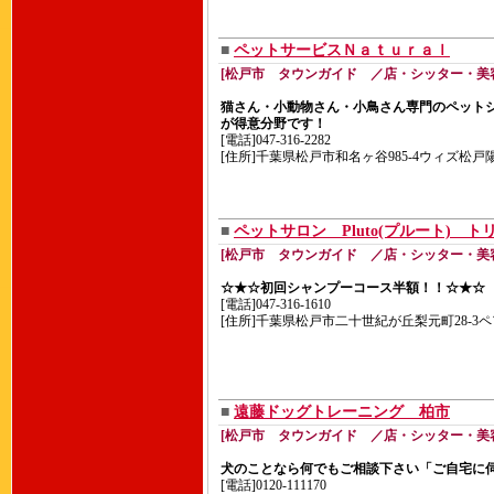
■
ペットサービスＮａｔｕｒａｌ
[松戸市 タウンガイド ／店・シッター・美
猫さん・小動物さん・小鳥さん専門のペット
が得意分野です！
[電話]047-316-2282
[住所]千葉県松戸市和名ヶ谷985-4ウィズ松戸
■
ペットサロン Pluto(プルート)
[松戸市 タウンガイド ／店・シッター・美
☆★☆初回シャンプーコース半額！！☆★☆
[電話]047-316-1610
[住所]千葉県松戸市二十世紀が丘梨元町28-3ペ
■
遠藤ドッグトレーニング 柏市
[松戸市 タウンガイド ／店・シッター・美
犬のことなら何でもご相談下さい「ご自宅に
[電話]0120-111170