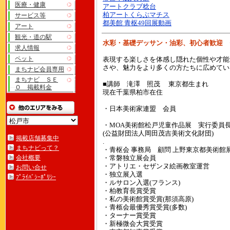
医療・健康
アートクラブ稔台
柏アートくらぶマチス
サービス等
都美館 青枢49回展動画
アート
観光・道の駅
水彩・基礎デッサン・油彩、初心者歓迎
求人情報
ペット
表現する楽しさを体感し隠れた個性や才能
さや、魅力をより多くの方たちに広めてい
まちナビ会員専用
まちナビ ＳＥ
■講師 滝澤 照茂 東京都生まれ
Ｏ 掲載料金
現在千葉県柏市在住
・日本美術家連盟 会員
・MOA美術館松戸児童作品展 実行委員
(公益財団法人岡田茂吉美術文化財団)
掲載店舗募集中
.
まちナビって？
・青枢会 事務局 顧問 上野東京都美術館
会社概要
・常磐独立展会員
・アトリエ・セザンヌ絵画教室運営
お問い合せ
・独立展入選
ﾌﾟﾗｲﾊﾞｼｰﾎﾟﾘｼｰ
・ルサロン入選(フランス)
・柏教育長賞受賞
・私の美術館賞受賞(那須高原)
・青柩会最優秀賞受賞(多数)
・ターナー賞受賞
・新極微会大賞受賞