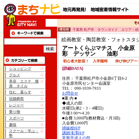
千葉県 松戸市 タウンガイド エリア > 
絵画教室・陶芸教室・フォトスタ
アートくらぶマチス 小金原
彩 デッサン 油彩
初心者大歓迎！ 入学随時 伸び伸びアー
ショッピング
[詳細DATA]
グルメ
住所： 千葉県松戸市小金原6丁目6-2
美容 エステ 痩
小金原市民センター会議室
身 ネイル
TEL： 090-1039-7933
住む 暮らす
お問合せ
■案 内 ■
冠婚葬祭
◆成人の部:
レジャー
水曜日(弟2・3・4曜日)
乗り物
午後3:00〜4:20
スポーツ
■会費 3,000円(教材費込・月3回)
入会費3,000円
趣味
姉妹校H/P
スクール・学ぶ・
講師滝澤H/P
塾
常盤平成人の部