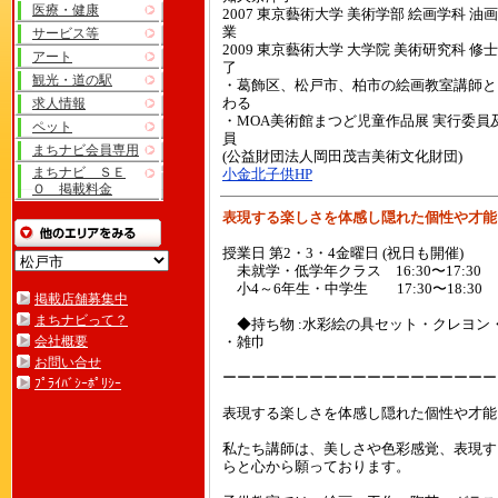
医療・健康
2007 東京藝術大学 美術学部 絵画学科 油
業
サービス等
2009 東京藝術大学 大学院 美術研究科 修
アート
了
観光・道の駅
・葛飾区、松戸市、柏市の絵画教室講師と
求人情報
わる
・MOA美術館まつど児童作品展 実行委員
ペット
員
まちナビ会員専用
(公益財団法人岡田茂吉美術文化財団)
まちナビ ＳＥ
小金北子供HP
Ｏ 掲載料金
表現する楽しさを体感し隠れた個性や才能
授業日 第2・3・4金曜日 (祝日も開催)
未就学・低学年クラス 16:30〜17:30
小4～6年生・中学生 17:30〜18:30
掲載店舗募集中
まちナビって？
◆持ち物 :水彩絵の具セット・クレヨン・
会社概要
・雑巾
お問い合せ
ーーーーーーーーーーーーーーーーーーー
ﾌﾟﾗｲﾊﾞｼｰﾎﾟﾘｼｰ
表現する楽しさを体感し隠れた個性や才能
私たち講師は、美しさや色彩感覚、表現す
らと心から願っております。