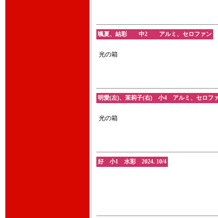
颯夏、結彩 中2 アルミ、セロファン
光の箱
明愛(左)、茉莉子(右) 小4 アルミ、セロフ
光の箱
好 小1 水彩 2024. 10/4