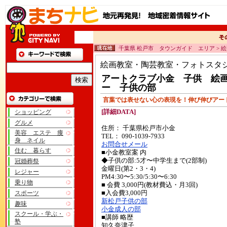
千葉県 松戸市 タウンガイド エリア > 
絵画教室・陶芸教室・フォトスタ
アートクラブ小金 子供 絵
ー 子供の部
言葉では表せない心の表現を！伸び伸びアー
ショッピング
[詳細DATA]
グルメ
住所： 千葉県松戸市小金
美容 エステ 痩
TEL： 090-1039-7933
身 ネイル
お問合せメール
住む 暮らす
■小金教室案 内
◆子供の部:5才〜中学生まで(2部制)
冠婚葬祭
金曜日(第2・3・4)
レジャー
PM4:30〜5:30/5:30〜6:30
乗り物
■ 会費 3,000円(教材費込・月3回)
スポーツ
■入会費3,000円
新松戸子供の部
趣味
小金成人の部
スクール・学ぶ・
■講師 略歴
塾
知久奈津子