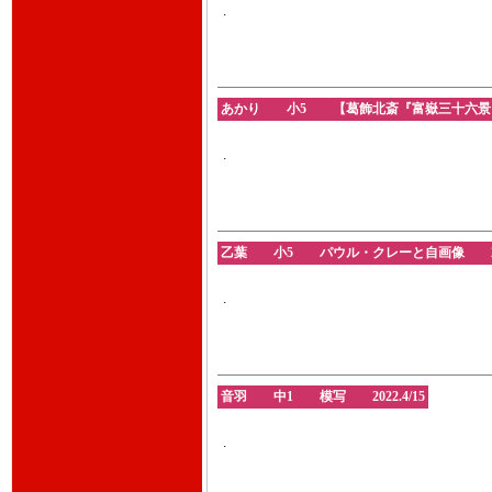
.
あかり 小5 【葛飾北斎『富嶽三十六景』神奈川
.
乙葉 小5 パウル・クレーと自画像 2022
.
音羽 中1 模写 2022.4/15
.