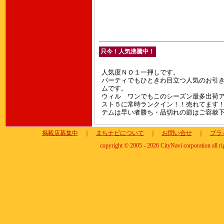
只今！人気沸騰中！
人気度ＮＯ１一押しです。
パーティでもひときわ目立つ人気のお引
ムです。
ウィル ワンでもこのシーズン最多出荷
スト５に常時ランクイン！！売れてます
テムは早い者勝ち・品切れの節はご容赦
掲載店募集中
｜
まちナビについて
｜
お問い合せ
｜
プラ
copyright © 2005 - 2026 CityNavi corporation all ri