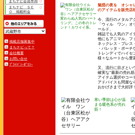
まちナビ会員専用
魅惑の夜を オシャ
まちナビ ＳＥ
のアイテムを販売店
Ｏ 掲載料金
変わらぬ人気のハート
今、流行のメタルア
リング。この冬のトレ
「ウィル ワン」オ
ンド！カワイイ系。
ールド、
雑誌でも人気のアイ
他にもアニマル、フ
掲載店舗募集中
ネックレス・ブレス
まちナビって？
・バレッタ・ポーチ
会社概要
トレンディでハイセ
様々なルートから豊
お問い合せ
ﾌﾟﾗｲﾊﾞｼｰﾎﾟﾘｼｰ
又、流行に目ざとい
確実な”最新の売れ
アイテム選択やコー
アドバイスも問屋な
おかげさまで大好評
寒い季節は心が温
まる暖色系が売れ
筋！