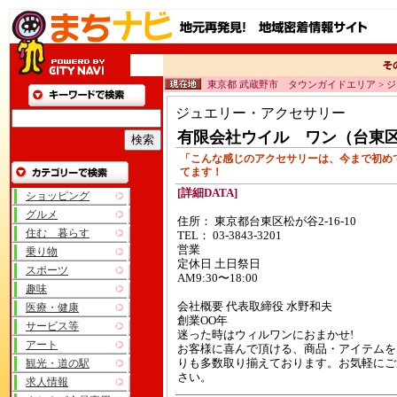
東京都 武蔵野市 タウンガイドエリア > 
ジュエリー・アクセサリー
有限会社ウイル ワン（台東
「こんな感じのアクセサリーは、今まで初め
てます！
[詳細DATA]
ショッピング
グルメ
住所： 東京都台東区松が谷2-16-10
住む 暮らす
TEL： 03-3843-3201
営業
乗り物
定休日 土日祭日
スポーツ
AM9:30〜18:00
趣味
会社概要 代表取締役 水野和夫
医療・健康
創業OO年
サービス等
迷った時はウィルワンにおまかせ!
アート
お客様に喜んで頂ける、商品・アイテムを
観光・道の駅
りも多数取り揃えております。お気軽にご
さい。
求人情報