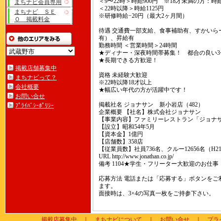
＜9〜22時＞時給900円 ※18才未満の方：時給
まちナビ会員専用
＜22時以降＞時給1125円
まちナビ ＳＥ
※研修時給−20円（最大2ヶ月間）
Ｏ 掲載料金
待遇 交通費一部支給、食事補助有、すかいら
有）、昇給有
勤務時間 ＜営業時間＞24時間
★ディナー・深夜時間帯募集！ 都合の良い3〜
★長期できる方歓迎！
掲載店舗募集中
資格 未経験大歓迎
まちナビって？
※22時以降18才以上
会社概要
★幅広い年代の方が活躍中です！
お問い合せ
掲載社名 ジョナサン 新小岩店（482）
ﾌﾟﾗｲﾊﾞｼｰﾎﾟﾘｼｰ
企業概要 【社名】株式会社ジョナサン
【事業内容】ファミリーレストラン「ジョナ
【設立】昭和54年5月
【資本金】1億円
【店舗数】358店
【従業員数】社員736名、クルー12656名（H21.
URL http://www.jonathan.co.jp/
備考 1104★学生・フリーター大歓迎のお仕事
応募方法 電話または「応募する」ボタンをご
ます。
面接時は、3×4の写真一枚をご持参下さい。
掲載店募集中
｜
まちナビについて
｜
お問い合せ
｜
プラ