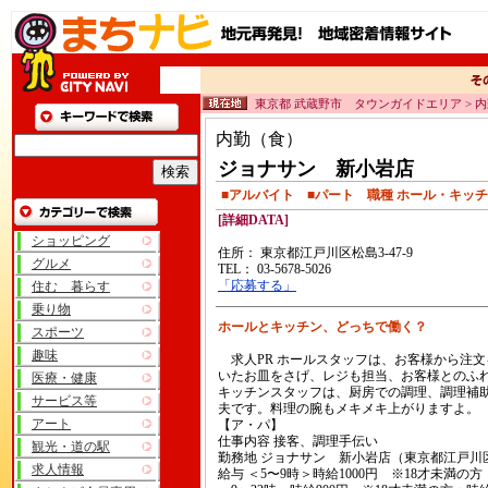
東京都 武蔵野市 タウンガイドエリア > 
内勤（食）
ジョナサン 新小岩店
■アルバイト ■パート 職種 ホール・キッ
[詳細DATA]
ショッピング
住所： 東京都江戸川区松島3-47-9
グルメ
TEL： 03-5678-5026
「応募する」
住む 暮らす
乗り物
ホールとキッチン、どっちで働く？
スポーツ
趣味
求人PR ホールスタッフは、お客様から注
いたお皿をさげ、レジも担当、お客様とのふ
医療・健康
キッチンスタッフは、厨房での調理、調理補
サービス等
夫です。料理の腕もメキメキ上がりますよ。
アート
【ア・パ】
仕事内容 接客、調理手伝い
観光・道の駅
勤務地 ジョナサン 新小岩店（東京都江戸川区松
求人情報
給与 ＜5〜9時＞時給1000円 ※18才未満の方