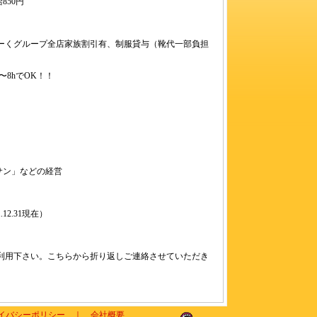
850円
ーくグループ全店家族割引有、制服貸与（靴代一部負担
8hでOK！！
サン」などの経営
12.31現在）
利用下さい。こちらから折り返しご連絡させていただき
イバシーポリシー
｜
会社概要