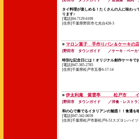
[野田市 タウンガイド ／居酒屋・焼肉・
タイ料理が楽しめる！たくさんの人に味わっ
ります♪
[電話]04-7129-6109
[住所]千葉県野田市七光台428-3
■
マロン菓子 手作りパン＆ケー
[野田市 タウンガイド ／ケーキ・ベーカ
特別な記念日には！オリジナル創作ケーキで
[電話]047-385-2785
[住所]千葉県松戸市五香6-17-14
■
伊太利庵 紫雲亭 松戸市 イ
[野田市 タウンガイド ／洋食・レストラ
和の心で奏でるイタリアンの魅惑！！食通を
[電話]047-342-0659
[住所]千葉県松戸市新松戸6-51スズヨシハイツ1