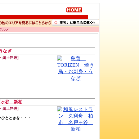
グルメ
うなぎ
・郷土料理]
！
戸ヶ谷 新柏
・郷土料理]
いひとときを・・・