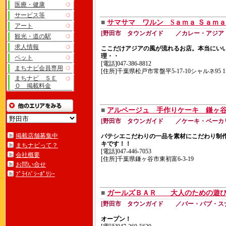
医療・健康
サービス等
■
サマサマ ワルン Sａｍａ Ｓａｍ
アート
[野田市 タウンガイド ／カレー・アジア
観光・道の駅
求人情報
ここだけアジアの風が流れるお店。本当にい
理・・
ペット
[電話]047-386-8812
まちナビ会員専用
[住所]千葉県松戸市常盤平5-17-10シャルネ95 1
まちナビ ＳＥ
Ｏ 掲載料金
■
アルページュ 手作りケーキ 鎌ヶ
[野田市 タウンガイド ／ケーキ・ベーカ
掲載店舗募集中
パテシエこだわりの一品を素材にこだわり制
キです！！
まちナビって？
[電話]047-446-7053
会社概要
[住所]千葉県鎌ヶ谷市東初富6-3-19
お問い合せ
ﾌﾟﾗｲﾊﾞｼｰﾎﾟﾘｼｰ
■
ガールズＢＡＲ 大人のための遊び
[野田市 タウンガイド ／バー・パブ・ス
オープン！