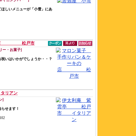
ダイニングバー ]
てほしいメニューが「小雪」にあ
キの店 松戸市
リー・お菓子]
お祝いはいかがでしょうか・・？
タリアン
ン]
唸らせます！
02