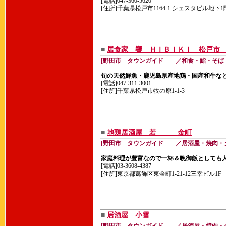
[電話]047-360-5620
[住所]千葉県松戸市1164-1 シェスタビル地下1
■
居食家 響 ＨＩＢＩＫＩ 松戸市
[野田市 タウンガイド ／和食・鮨・そば
旬の天然鮮魚・鹿児島県産地鶏・国産和牛な
[電話]047-311-3001
[住所]千葉県松戸市牧の原1-1-3
■
地鶏居酒屋 若 金町
[野田市 タウンガイド ／居酒屋・焼肉・
家庭料理が豊富なので一杯＆晩御飯としても
[電話]03-3608-4387
[住所]東京都葛飾区東金町1-21-12三幸ビル1F
■
居酒屋 小雪