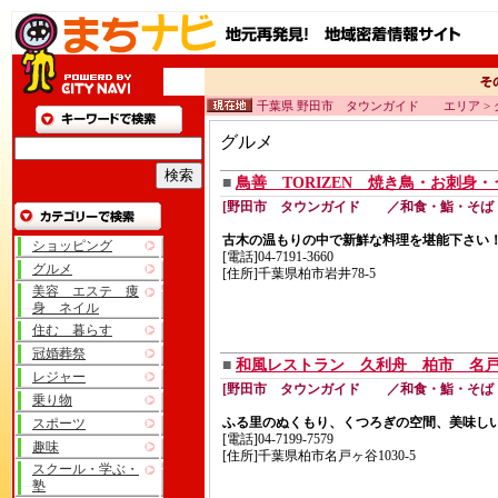
千葉県 野田市 タウンガイド エリア > 
グルメ
■
鳥善 TORIZEN 焼き鳥・お刺身・
[野田市 タウンガイド ／和食・鮨・そば
古木の温もりの中で新鮮な料理を堪能下さい
ショッピング
[電話]04-7191-3660
グルメ
[住所]千葉県柏市岩井78-5
美容 エステ 痩
身 ネイル
住む 暮らす
冠婚葬祭
■
和風レストラン 久利舟 柏市 名
レジャー
[野田市 タウンガイド ／和食・鮨・そば
乗り物
ふる里のぬくもり、くつろぎの空間、美味し
スポーツ
[電話]04-7199-7579
趣味
[住所]千葉県柏市名戸ヶ谷1030-5
スクール・学ぶ・
塾