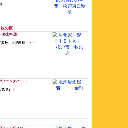
階
 牧の原
・郷土料理]
ど多数、１品料理・・・
ダイニングバー ]
人気です！