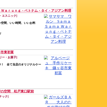
ａ Ｗａｒｕｎｇ・ベトナム・タイ・アジアン料理
・エスニック]
い空間、いい時間、いいお料
F
谷市東初富
リー・お菓子]
作！ 全て当店のオリジナルケー
の空間 松戸東口駅前
ナック]