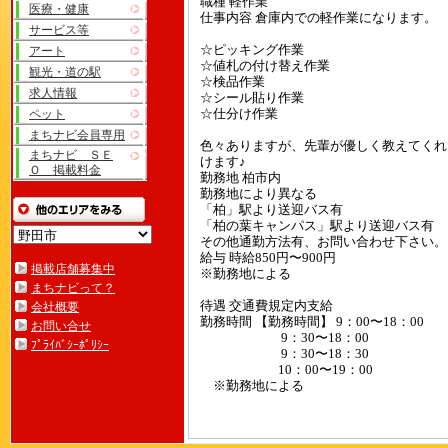
職種 軽作業
医療・健康
仕事内容 倉庫内での軽作業になります。
サービス等
☆ピッキング作業
アート
☆値札の付け替え作業
観光・道の駅
☆検品作業
求人情報
☆シール貼り作業
ペット
☆仕分け作業
まちナビ会員専用
色々ありますが、先輩が優しく教えてくれ
まちナビ ＳＥ
けます♪
Ｏ 掲載料金
勤務地 柏市内
勤務地により異なる
「柏」駅より送迎バス有
「柏の葉キャンパス」駅より送迎バス有
その他通勤方法有、お問い合わせ下さい。
給与 時給850円〜900円
掲載店舗募集中
※勤務地による
まちナビって？
待遇 交通費規定内支給
会社概要
勤務時間 【勤務時間】 9：00〜18：00
お問い合せ
9：30〜18：00
ﾌﾟﾗｲﾊﾞｼｰﾎﾟﾘｼｰ
9：30〜18：30
10：00〜19：00
※勤務地による