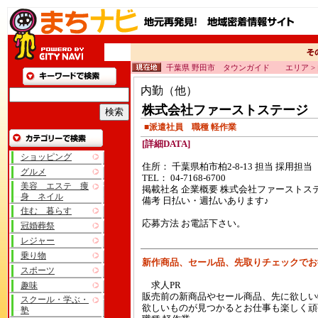
千葉県 野田市 タウンガイド エリア >
内勤（他）
株式会社ファーストステージ
■派遣社員 職種 軽作業
[詳細DATA]
ショッピング
住所： 千葉県柏市柏2-8-13 担当 採用担当
グルメ
TEL： 04-7168-6700
美容 エステ 痩
掲載社名 企業概要 株式会社ファーストス
身 ネイル
備考 日払い・週払いあります♪
住む 暮らす
応募方法 お電話下さい。
冠婚葬祭
レジャー
乗り物
新作商品、セール品、先取りチェックでお
スポーツ
趣味
求人PR
販売前の新商品やセール商品、先に欲しい
スクール・学ぶ・
欲しいものが見つかるとお仕事も楽しく頑
塾