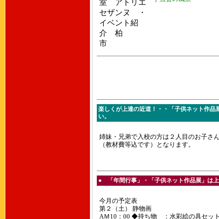
楽しくが上達の近道！・・「子供ネット作品
い。
姉妹・兄弟で入校の方は２人目のお子さんは
（教材費等込です）となります。
● 「年間行事」・「子供ネット作品展」は
今月の予定表
第２（土） 静物画
AＭ10：00 ◆持ち物 ：水彩絵の具セッ