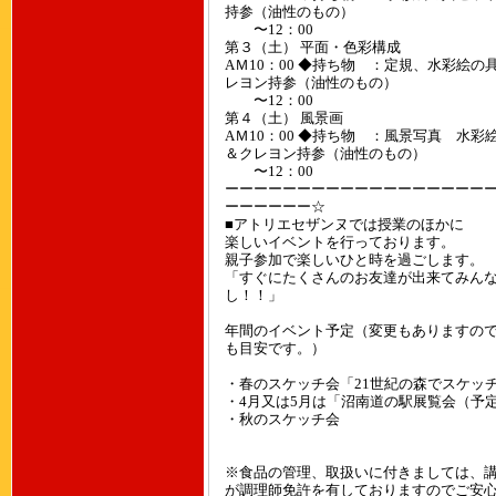
持参（油性のもの）
〜12：00
第３（土） 平面・色彩構成
AＭ10：00 ◆持ち物 ：定規、水彩絵の
レヨン持参（油性のもの）
〜12：00
第４（土） 風景画
AＭ10：00 ◆持ち物 ：風景写真 水彩
＆クレヨン持参（油性のもの）
〜12：00
ーーーーーーーーーーーーーーーーーー
ーーーーーー☆
■アトリエセザンヌでは授業のほかに
楽しいイベントを行っております。
親子参加で楽しいひと時を過ごします。
「すぐにたくさんのお友達が出来てみん
し！！」
年間のイベント予定（変更もありますの
も目安です。）
・春のスケッチ会「21世紀の森でスケッ
・4月又は5月は「沼南道の駅展覧会（予
・秋のスケッチ会
※食品の管理、取扱いに付きましては、
が調理師免許を有しておりますのでご安