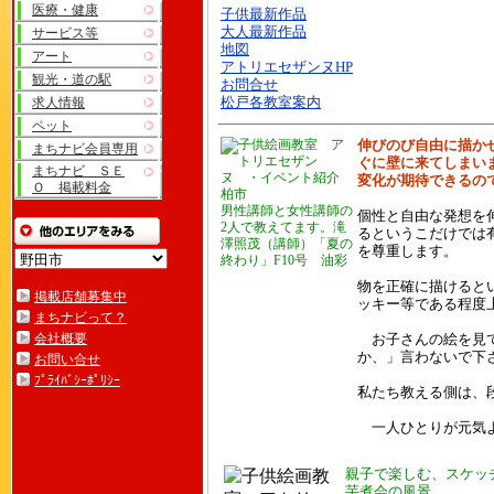
医療・健康
子供最新作品
大人最新作品
サービス等
地図
アート
アトリエセザンヌHP
観光・道の駅
お問合せ
求人情報
松戸各教室案内
ペット
伸びのび自由に描か
まちナビ会員専用
ぐに壁に来てしまい
まちナビ ＳＥ
変化が期待できるの
Ｏ 掲載料金
男性講師と女性講師の
個性と自由な発想を
2人で教えてます。滝
るというこだけでは
澤照茂（講師）「夏の
を尊重します。
終わり」F10号 油彩
物を正確に描けると
掲載店舗募集中
ッキー等である程度
まちナビって？
会社概要
お子さんの絵を見て
か、」言わないで下
お問い合せ
ﾌﾟﾗｲﾊﾞｼｰﾎﾟﾘｼｰ
私たち教える側は、
一人ひとりが元気よ
親子で楽しむ、スケッ
芋煮会の風景