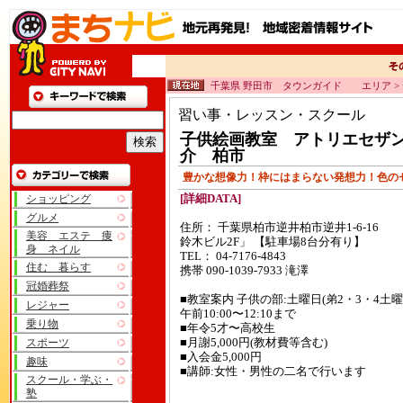
千葉県 野田市 タウンガイド エリア >
習い事・レッスン・スクール
子供絵画教室 アトリエセザ
介 柏市
豊かな想像力！枠にはまらない発想力！色の
ショッピング
[詳細DATA]
グルメ
住所： 千葉県柏市逆井柏市逆井1-6-16
美容 エステ 痩
鈴木ビル2F」 【駐車場8台分有り】
身 ネイル
TEL： 04-7176-4843
住む 暮らす
携帯 090-1039-7933 滝澤
冠婚葬祭
■教室案内 子供の部:土曜日(弟2・3・4土曜
レジャー
午前10:00〜12:10まで
乗り物
■年令5才〜高校生
スポーツ
■月謝5,000円(教材費等含む)
■入会金5,000円
趣味
■講師:女性・男性の二名で行います
スクール・学ぶ・
塾