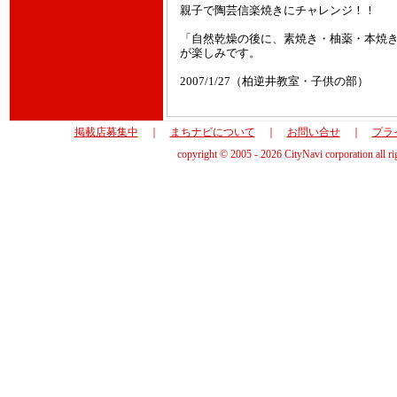
親子で陶芸信楽焼きにチャレンジ！！
「自然乾燥の後に、素焼き・柚薬・本焼
が楽しみです。
2007/1/27（柏逆井教室・子供の部）
掲載店募集中
｜
まちナビについて
｜
お問い合せ
｜
プラ
copyright © 2005 - 2026 CityNavi corporation all ri