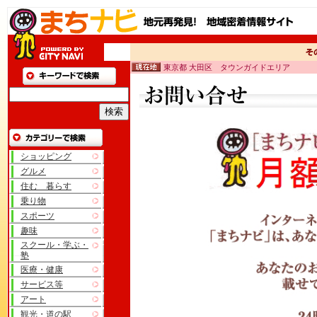
東京都 大田区 タウンガイドエリア
ショッピング
グルメ
住む 暮らす
乗り物
スポーツ
趣味
スクール・学ぶ・
塾
医療・健康
サービス等
アート
観光・道の駅