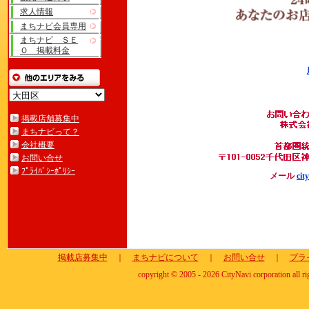
求人情報
まちナビ会員専用
まちナビ ＳＥ
Ｏ 掲載料金
掲載店舗募集中
まちナビって？
会社概要
お問い合せ
ﾌﾟﾗｲﾊﾞｼｰﾎﾟﾘｼｰ
メール
cit
掲載店募集中
｜
まちナビについて
｜
お問い合せ
｜
プラ
copyright © 2005 - 2026 CityNavi corporation all ri