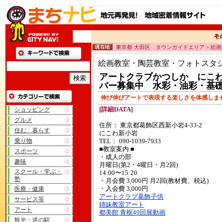
東京都 大田区 タウンガイドエリア > 絵
絵画教室・陶芸教室・フォトスタ
アートクラブかつしか にこ
バー募集中 水彩・油彩・基
伸び伸びアートで表現する楽しさを体感しま
ショッピング
[詳細DATA]
グルメ
住所： 東京都葛飾区西新小岩4-33-2
住む 暮らす
にこわ新小岩
乗り物
TEL： 090-1039-7933
■教室案内 ■
スポーツ
・成人の部
趣味
月曜日(第2・4曜日・月2回)
スクール・学ぶ・
14:00〜15:20
塾
・月会費 3,000円 月2回(教材費、税込)
医療・健康
・入会費 3,000円
アートクラブ葛飾子供
サービス等
姉妹教室アート
アート
都美館 青枢49回展動画
観光・道の駅