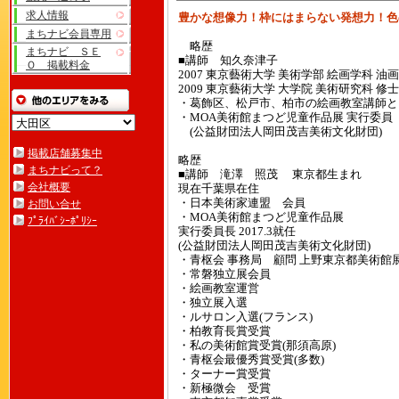
求人情報
豊かな想像力！枠にはまらない発想力！色
まちナビ会員専用
略歴
まちナビ ＳＥ
■講師 知久奈津子
Ｏ 掲載料金
2007 東京藝術大学 美術学部 絵画学科 油
2009 東京藝術大学 大学院 美術研究科 修
・葛飾区、松戸市、柏市の絵画教室講
・MOA美術館まつど児童作品展 実行委員
(公益財団法人岡田茂吉美術文化財団)
掲載店舗募集中
略歴
まちナビって？
■講師 滝澤 照茂 東京都生まれ
会社概要
現在千葉県在住
・日本美術家連盟 会員
お問い合せ
・MOA美術館まつど児童作品展
ﾌﾟﾗｲﾊﾞｼｰﾎﾟﾘｼｰ
実行委員長 2017.3就任
(公益財団法人岡田茂吉美術文化財団)
・青枢会 事務局 顧問 上野東京都美術館
・常磐独立展会員
・絵画教室運営
・独立展入選
・ルサロン入選(フランス)
・柏教育長賞受賞
・私の美術館賞受賞(那須高原)
・青枢会最優秀賞受賞(多数)
・ターナー賞受賞
・新極微会 受賞