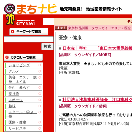
東京都 品川区 タウンガイドエリア > 医療
医療・健康
■
日本赤十字社 「東日本大震災義援
[品川区 タウンガイド／MORE]
東日本大震災 ★まちナビも全力で応援して
ショッピング
[電話].
グルメ
[住所]東京都.
美容 エステ 痩
身 ネイル
住む 暮らす
乗り物
■
社団法人浅草歯科医師会 江口歯科
スポーツ
趣味
[品川区 タウンガイド／歯科]
スクール・学ぶ・
ご高齢の方への訪問歯科診療も行っておりま
塾
[電話]03-3833-0277
医療・健康
[住所]東京都台東区元浅草2-11-9滝井ビル2階
サービス等