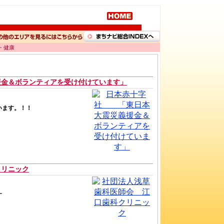
・健康
金＆ボランティアを受け付けています」
います。！！
クリニック
す