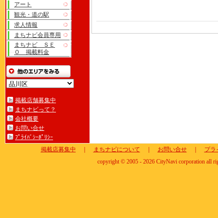
アート
観光・道の駅
求人情報
まちナビ会員専用
まちナビ ＳＥ
Ｏ 掲載料金
掲載店舗募集中
まちナビって？
会社概要
お問い合せ
ﾌﾟﾗｲﾊﾞｼｰﾎﾟﾘｼｰ
掲載店募集中
｜
まちナビについて
｜
お問い合せ
｜
プラ
copyright © 2005 - 2026 CityNavi corporation all ri