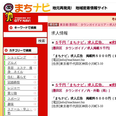
東京都 墨田区 タウンガイドエリア > 求人
求人情報
■
５千円「まちナビ」求人広告。 ■求
[墨田区 タウンガイド／求人掲載５千円]
「まちナビ」求人広告 掲載料５０００円（
ショッピング
[電話]info@machinavi.biz
グルメ
[住所]東京都千代田区神田小川町3-10
美容 エステ 痩
身 ネイル
住む 暮らす
冠婚葬祭
■
５千円「まちナビ」求人広告。 ■求
レジャー
[墨田区 タウンガイド／内・外勤（両）]
乗り物
「まちナビ」求人広告 掲載料５０００円（
スポーツ
[電話]info@machinavi.biz
趣味
[住所]東京都千代田区神田小川町3-10
スクール・学ぶ・
塾