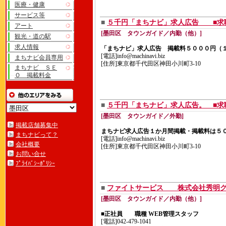
医療・健康
サービス等
■
５千円「まちナビ」求人広告 ■求
アート
[墨田区 タウンガイド／内勤（他）]
観光・道の駅
求人情報
「まちナビ」求人広告 掲載料５０００円（
[電話]info@machinavi.biz
まちナビ会員専用
[住所]東京都千代田区神田小川町3-10
まちナビ ＳＥ
Ｏ 掲載料金
■
５千円「まちナビ」求人広告。 ■求
[墨田区 タウンガイド／外勤]
掲載店舗募集中
まちナビ求人広告１か月間掲載・掲載料は
まちナビって？
[電話]info@machinavi.biz
会社概要
[住所]東京都千代田区神田小川町3-10
お問い合せ
ﾌﾟﾗｲﾊﾞｼｰﾎﾟﾘｼｰ
■
ファイトサービス 株式会社秀明グ
[墨田区 タウンガイド／内勤（他）]
■正社員 職種 WEB管理スタッフ
[電話]042-479-1041