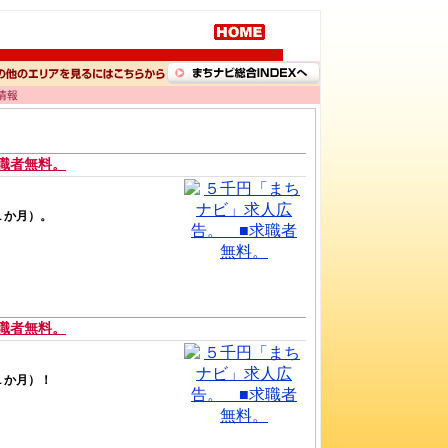
情報
職者無料。
１か月）。
職者無料。
１か月）！