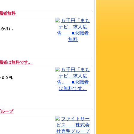
職者無料
１か月）。
職者は無料です。
５０００円。
ループ