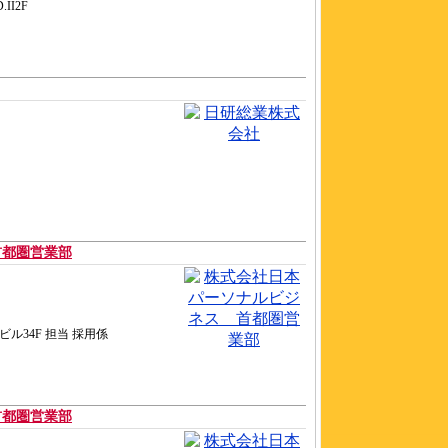
II2F
首都圏営業部
ビル34F 担当 採用係
首都圏営業部