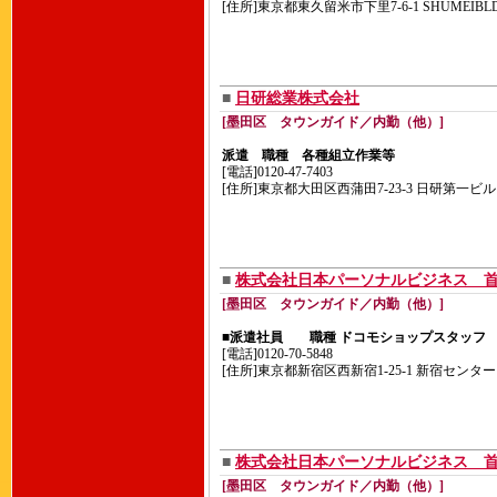
[住所]東京都東久留米市下里7-6-1 SHUMEIBLD.
■
日研総業株式会社
[墨田区 タウンガイド／内勤（他）]
派遣 職種 各種組立作業等
[電話]0120-47-7403
[住所]東京都大田区西蒲田7-23-3 日研第一ビル
■
株式会社日本パーソナルビジネス 
[墨田区 タウンガイド／内勤（他）]
■派遣社員 職種 ドコモショップスタッフ
[電話]0120-70-5848
[住所]東京都新宿区西新宿1-25-1 新宿センター
■
株式会社日本パーソナルビジネス 
[墨田区 タウンガイド／内勤（他）]