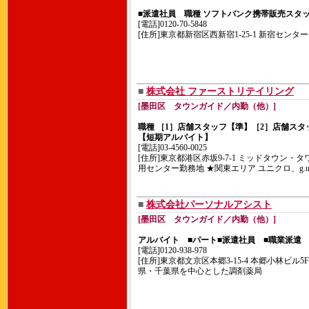
■派遣社員 職種 ソフトバンク携帯販売スタ
[電話]0120-70-5848
[住所]東京都新宿区西新宿1-25-1 新宿センター
■
株式会社 ファーストリテイリング
[墨田区 タウンガイド／内勤（他）]
職種 ［1］店舗スタッフ【準】［2］店舗スタ
【短期アルバイト】
[電話]03-4560-0025
[住所]東京都港区赤坂9-7-1 ミッドタウン
用センター勤務地 ★関東エリア ユニクロ、g.
■
株式会社パーソナルアシスト
[墨田区 タウンガイド／内勤（他）]
アルバイト ■パート■派遣社員 ■職業派遣
[電話]0120-938-978
[住所]東京都文京区本郷3-15-4 本郷小林ビ
県・千葉県を中心とした調剤薬局