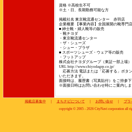
資格 ※高校生不可
※土・日、長期勤務可能な方
掲載社名 東京靴流通センター 赤羽店
企業概要 【事業内容】全国展開の靴専門
■ 紳士靴・婦人靴等の販売
・靴チヨダ
・東京靴流通センター
・ザ・シューズ
・シュー・プラザ
■ スポーツシューズ・ウェア等の販売
・フットアップ
株式会社チヨダグループ（東証一部上場）
URL http://www.chiyodagrp.co.jp/
応募方法 電話または「応募する」ボタ
いただきます。
面接時は、履歴書（写真貼付）をご持参下
※面接日時はお問い合わせ時にご案内しま
掲載店募集中
｜
まちナビについて
｜
お問い合せ
｜
プラ
copyright © 2005 - 2026 CityNavi corporation all ri