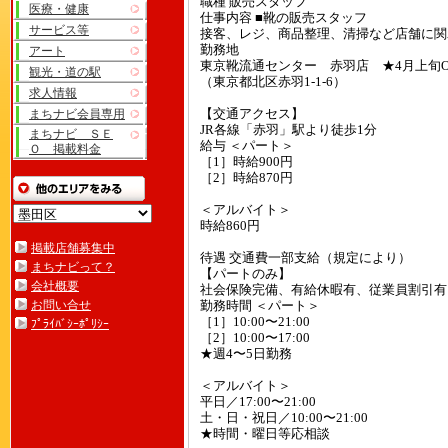
職種 販売スタッフ
医療・健康
仕事内容 ■靴の販売スタッフ
サービス等
接客、レジ、商品整理、清掃など店舗に関
勤務地
アート
東京靴流通センター 赤羽店 ★4月上旬O
観光・道の駅
（東京都北区赤羽1-1-6）
求人情報
まちナビ会員専用
【交通アクセス】
JR各線「赤羽」駅より徒歩1分
まちナビ ＳＥ
給与 ＜パート＞
Ｏ 掲載料金
［1］時給900円
［2］時給870円
＜アルバイト＞
時給860円
掲載店舗募集中
待遇 交通費一部支給（規定により）
まちナビって？
【パートのみ】
会社概要
社会保険完備、有給休暇有、従業員割引有
お問い合せ
勤務時間 ＜パート＞
［1］10:00〜21:00
ﾌﾟﾗｲﾊﾞｼｰﾎﾟﾘｼｰ
［2］10:00〜17:00
★週4〜5日勤務
＜アルバイト＞
平日／17:00〜21:00
土・日・祝日／10:00〜21:00
★時間・曜日等応相談