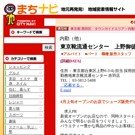
東京都 墨田区 タウンガイドエリア > 内
内勤（他）
東京靴流通センター 上野御
■アルバイト ■パート 職種 販売スタッフ
[詳細DATA]
ショッピング
住所： 東京都台東区上野6-3-4) 担当 採用
グルメ
勤務地東京靴流通センター 赤羽店
美容 エステ 痩
TEL： 03-5812-5488
身 ネイル
「応募する」
住む 暮らす
E-mail
冠婚葬祭
4月上旬オープンのお店でシューズ販売デ
レジャー
乗り物
求人PR
スポーツ
新規オープンのお店なので、同時スタート
趣味
みんなで明るいお店をつくりましょう。
バラエティー豊かな商品の中からお客様に
スクール・学ぶ・
塾