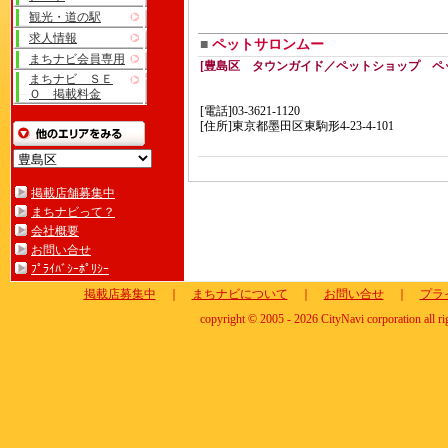
観光・道の駅
求人情報
■
ペットサロンムー
まちナビ会員専用
[豊島区 タウンガイド／ペットショップ ペ
まちナビ ＳＥ
Ｏ 掲載料金
[電話]03-3621-1120
[住所]東京都墨田区東駒形4-23-4-101
掲載店舗募集中
まちナビって？
会社概要
お問い合せ
ﾌﾟﾗｲﾊﾞｼｰﾎﾟﾘｼｰ
掲載店募集中
｜
まちナビについて
｜
お問い合せ
｜
プラ
copyright © 2005 - 2026 CityNavi corporation all ri