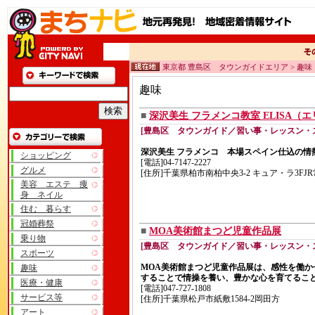
東京都 豊島区 タウンガイドエリア > 趣味
趣味
■
深沢美生 フラメンコ教室 ELISA（
[豊島区 タウンガイド／習い事・レッスン・
深沢美生 フラメンコ 本場スペイン仕込の情
ショッピング
[電話]04-7147-2227
グルメ
[住所]千葉県柏市南柏中央3-2 キュア・ラ3FJ
美容 エステ 痩
身 ネイル
住む 暮らす
冠婚葬祭
■
MOA美術館まつど児童作品展
乗り物
[豊島区 タウンガイド／習い事・レッスン・
スポーツ
MOA美術館まつど児童作品展は、感性を働か
趣味
することで情操を養い、豊かな心を育てるこ
医療・健康
[電話]047-727-1808
サービス等
[住所]千葉県松戸市紙敷1584-2岡田方
アート