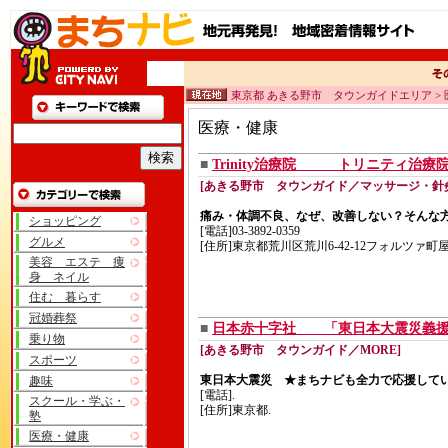
東京都 あきる野市 タウンガイドエリア >
医療・健康
■
Trinity治療院 トリニティ治
[あきる野市 タウンガイド／マッサージ・針
痛み・体調不良、なぜ、改善しない？そんな
ショッピング
[電話]03-3892-0359
グルメ
[住所]東京都荒川区荒川6-42-12フォルツァ町屋
美容 エステ 痩
身 ネイル
住む 暮らす
冠婚葬祭
■
日本赤十字社 「東日本大震災義援
乗り物
[あきる野市 タウンガイド／MORE]
スポーツ
東日本大震災 ★まちナビも全力で応援して
趣味
[電話].
スクール・学ぶ・
[住所]東京都.
塾
医療・健康