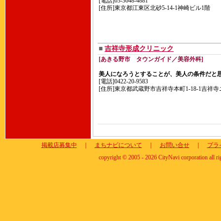
[電話]03-3648-4881
[住所]東京都江東区北砂5-14-1神崎ビル1階
■
吉祥寺形成クリニック
[あきる野市 タウンガイド／美容外科]
美人になろうとすることが、美人の条件だと
[電話]0422-20-9583
[住所]東京都武蔵野市吉祥寺本町1-18-1吉祥
掲載店募集中
｜
まちナビについて
｜
お問い合せ
｜
プラ
copyright © 2005 - 2026 CityNavi corporation all ri