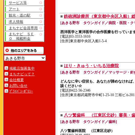
サービス等
アート
観光・道の駅
■
鉄砲洲診療所（東京都中央区入船）
求人情報
[あきる野市 タウンガイド／病院・医院・ク
まちナビ会員専用
西洋医学と東洋医学の合作医療を行っていま
まちナビ ＳＥ
[電話]03-3553-1616
Ｏ 掲載料金
[住所]東京都中央区入船1-5-4
■
はり・きゅう・いちる治療院
掲載店舗募集中
[あきる野市 タウンガイド／マッサージ・針
まちナビって？
会社概要
どんなに辛い症状も、あなたが諦めなければ
お問い合せ
談ください☆
[電話]0422-56-2346
ﾌﾟﾗｲﾊﾞｼｰﾎﾟﾘｼｰ
[住所]東京都武蔵野市中町1-25-10 三裕ビル201
■
八ツ繁歯科 （江東区北砂）審美・
[あきる野市 タウンガイド／歯科]
八ツ繁歯科医院 （江東区北砂）