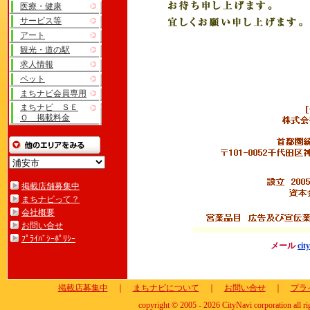
医療・健康
サービス等
アート
観光・道の駅
求人情報
ペット
まちナビ会員専用
まちナビ ＳＥ
Ｏ 掲載料金
掲載店舗募集中
まちナビって？
会社概要
お問い合せ
ﾌﾟﾗｲﾊﾞｼｰﾎﾟﾘｼｰ
メール
cit
掲載店募集中
｜
まちナビについて
｜
お問い合せ
｜
プラ
copyright © 2005 - 2026 CityNavi corporation all ri