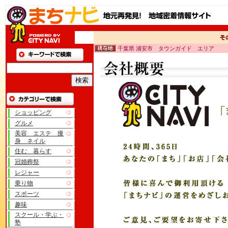
千葉県 浦安市 タウンガイド エリア
ショッピング
グルメ
美容 エステ 痩
身 ネイル
住む 暮らす
冠婚葬祭
レジャー
乗り物
スポーツ
趣味
スクール・学ぶ・
塾