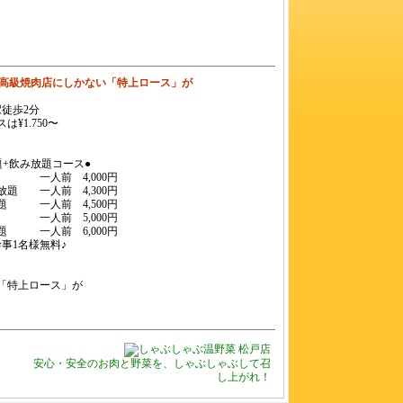
●高級焼肉店にしかない「特上ロース」が
徒歩2分
¥1.750〜
+飲み放題コース●
 一人前 4,000円
題 一人前 4,300円
題 一人前 4,500円
 一人前 5,000円
題 一人前 6,000円
事1名様無料♪
「特上ロース」が
！
安心・安全のお肉と野菜を、しゃぶしゃぶして召
し上がれ！