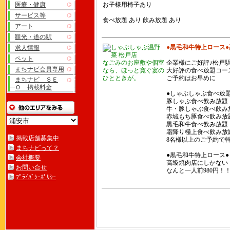
医療・健康
お子様用椅子あり
サービス等
食べ放題 あり 飲み放題 あり
アート
観光・道の駅
●黒毛和牛特上ロース
求人情報
ペット
なごみのお座敷や個室
企業様にご好評♪松戸駅
まちナビ会員専用
なら、ほっと寛ぐ宴の
大好評の食べ放題コースは
ひとときが。
ご予約はお早めに
まちナビ ＳＥ
Ｏ 掲載料金
●しゃぶしゃぶ食べ放題
豚しゃぶ食べ飲み放題
牛・豚しゃぶ食べ飲み放
赤城もち豚食べ飲み放
黒毛和牛食べ飲み放題
霜降り極上食べ飲み放
掲載店舗募集中
8名様以上のご予約で幹
まちナビって？
●黒毛和牛特上ロース●
会社概要
高級焼肉店にしかない
お問い合せ
なんと一人前980円！
ﾌﾟﾗｲﾊﾞｼｰﾎﾟﾘｼｰ