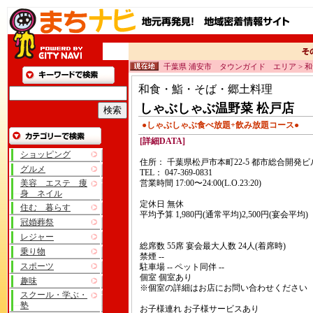
千葉県 浦安市 タウンガイド エリア > 
和食・鮨・そば・郷土料理
しゃぶしゃぶ温野菜 松戸店
●しゃぶしゃぶ食べ放題+飲み放題コース●
[詳細DATA]
ショッピング
住所： 千葉県松戸市本町22-5 都市総合開発ビ
グルメ
TEL： 047-369-0831
美容 エステ 痩
営業時間 17:00〜24:00(L.O.23:20)
身 ネイル
定休日 無休
住む 暮らす
平均予算 1,980円(通常平均)2,500円(宴会平均)
冠婚葬祭
レジャー
総席数 55席 宴会最大人数 24人(着席時)
乗り物
禁煙 --
スポーツ
駐車場 -- ペット同伴 --
個室 個室あり
趣味
※個室の詳細はお店にお問い合わせください
スクール・学ぶ・
塾
お子様連れ お子様サービスあり