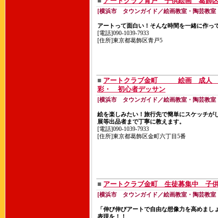
■
アートクラブ青戸 子供絵画 葛飾区
[横浜市 タウンガイド／絵画教室・陶芸教室
アートって面白い！そんな時間を一緒に作っ
[電話]090-1039-7933
[住所]東京都葛飾区青戸5
■
アートクラブ金町 絵画 成
彩・ 初心者デッサン
[横浜市 タウンガイド／絵画教室・陶芸教室
絵を楽しみたい！旅行先で簡単にスケッチが
展等出品者まで丁寧に教えます。
[電話]090-1039-7933
[住所]東京都葛飾区金町六丁目5番
■
アートクラブ金町 生徒募集中 子
[横浜市 タウンガイド／絵画教室・陶芸教室
「伸び伸びアートで自由な想像力を高めまし
表現を！！