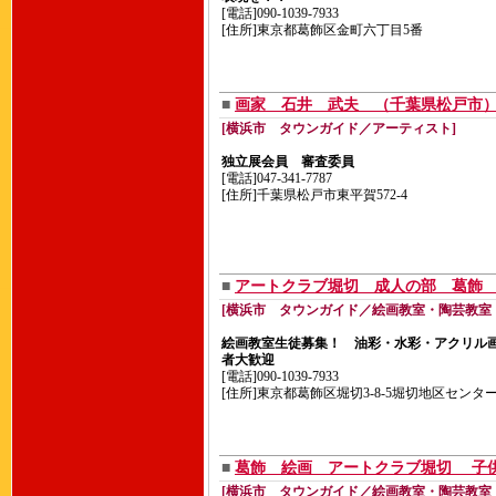
[電話]090-1039-7933
[住所]東京都葛飾区金町六丁目5番
■
画家 石井 武夫 （千葉県松戸市
[横浜市 タウンガイド／アーティスト]
独立展会員 審査委員
[電話]047-341-7787
[住所]千葉県松戸市東平賀572-4
■
アートクラブ堀切 成人の部 葛
[横浜市 タウンガイド／絵画教室・陶芸教室
絵画教室生徒募集！ 油彩・水彩・アクリル
者大歓迎
[電話]090-1039-7933
[住所]東京都葛飾区堀切3-8-5堀切地区センタ
■
葛飾 絵画 アートクラブ堀切 
[横浜市 タウンガイド／絵画教室・陶芸教室