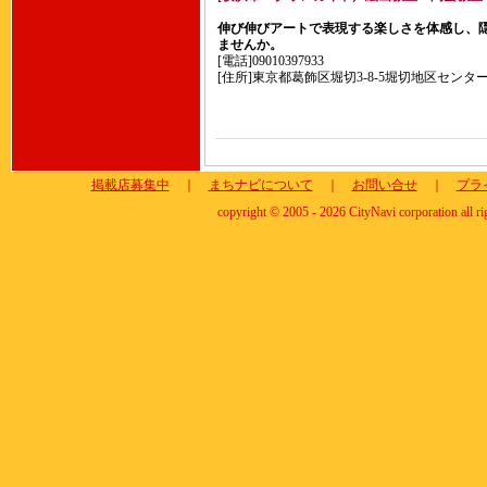
伸び伸びアートで表現する楽しさを体感し、
ませんか。
[電話]09010397933
[住所]東京都葛飾区堀切3-8-5堀切地区センタ
掲載店募集中
｜
まちナビについて
｜
お問い合せ
｜
プラ
copyright © 2005 - 2026 CityNavi corporation all ri