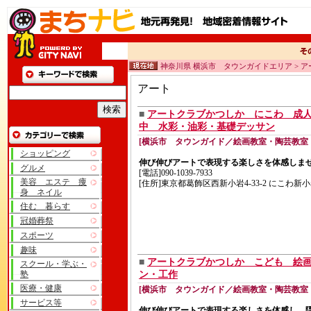
神奈川県 横浜市 タウンガイドエリア > ア
アート
■
アートクラブかつしか にこわ 成
中 水彩・油彩・基礎デッサン
[横浜市 タウンガイド／絵画教室・陶芸教室
ショッピング
伸び伸びアートで表現する楽しさを体感しま
グルメ
[電話]090-1039-7933
美容 エステ 痩
[住所]東京都葛飾区西新小岩4-33-2 にこわ新
身 ネイル
住む 暮らす
冠婚葬祭
スポーツ
趣味
■
アートクラブかつしか こども 絵
スクール・学ぶ・
塾
ン・工作
医療・健康
[横浜市 タウンガイド／絵画教室・陶芸教室
サービス等
伸び伸びアートで表現する楽しさを体感し、