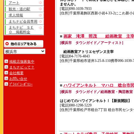
アート
ませんか。
[電話]090-1039-7933
観光・道の駅
[住所]千葉県葛飾区西新小岩4-33-2にこわ新小
求人情報
まちナビ会員専用
まちナビ ＳＥ
Ｏ 掲載料金
■
画家 滝澤 照茂 絵画教室 
[横浜市 タウンガイド／アーティスト]
絵画教室アトリエセザンヌ主宰
[電話]04-7176-4843
[住所]千葉県柏市逆井3-25-8-110携帯090-1039-7
掲載店舗募集中
まちナビって？
会社概要
お問い合せ
ﾌﾟﾗｲﾊﾞｼｰﾎﾟﾘｼｰ
■
ハワイアンキルト マハロ 稔台市
[横浜市 タウンガイド／絵画教室・陶芸教室
はじめてのハワイアンキルト！【新規開設】
[電話]080-1298-5229
[住所]千葉県松戸市稔台7丁目 稔台市民センタ