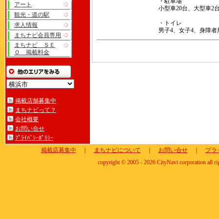
・駐車場
アート
小型車20台、大型車2
観光・道の駅
・トイレ
求人情報
男子4、女子4、身障者
まちナビ会員専用
まちナビ ＳＥ
Ｏ 掲載料金
掲載店舗募集中
まちナビって？
会社概要
お問い合せ
ﾌﾟﾗｲﾊﾞｼｰﾎﾟﾘｼｰ
掲載店募集中
｜
まちナビについて
｜
お問い合せ
｜
プラ
copyright © 2005 - 2026 CityNavi corporation all ri