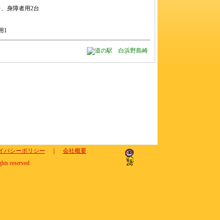
台、身障者用2台
用1
イバシーポリシー
｜
会社概要
ghts reserved