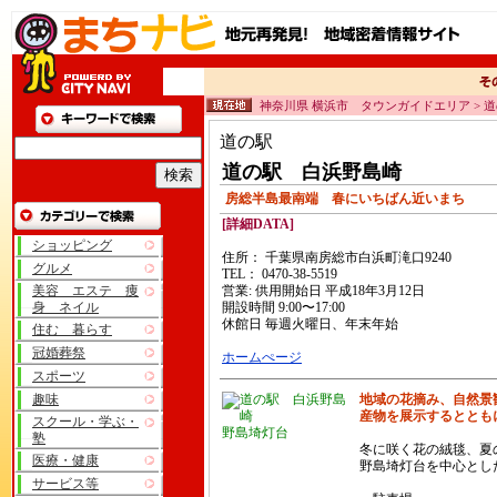
神奈川県 横浜市 タウンガイドエリア > 
道の駅
道の駅 白浜野島崎
房総半島最南端 春にいちばん近いまち
[詳細DATA]
ショッピング
住所： 千葉県南房総市白浜町滝口9240
グルメ
TEL： 0470-38-5519
美容 エステ 痩
営業: 供用開始日 平成18年3月12日
身 ネイル
開設時間 9:00〜17:00
休館日 毎週火曜日、年末年始
住む 暮らす
冠婚葬祭
ホームぺージ
スポーツ
趣味
地域の花摘み、自然景
産物を展示するととも
スクール・学ぶ・
野島埼灯台
塾
冬に咲く花の絨毯、夏
医療・健康
野島埼灯台を中心とし
サービス等