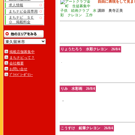
自由に表現をして見ま
求人情報
講師 奥寺正美
まちナビ会員専用
まちナビ ＳＥ
Ｏ 掲載料金
りょうたろう 水彩クレヨン 26/8/4
掲載店舗募集中
まちナビって？
.
会社概要
お問い合せ
ﾌﾟﾗｲﾊﾞｼｰﾎﾟﾘｼｰ
りみ 水彩画 26/8/4
・
こうすけ 鉛筆クレヨン 26/8/4