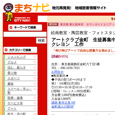
東京都 東久留米市 タウンガイドエリア >
絵画教室・陶芸教室・フォトスタ
アートクラブ金町 生徒募集
クレヨン 工作
「伸び伸びアートで自由な想像力を高めまし
[詳細DATA]
ショッピング
グルメ
住所： 東京都葛飾区金町六丁目5番
住む 暮らす
TEL： 090-1039-7933
お問合せ
乗り物
■教室案内 ■
スポーツ
◆子供の部:5才〜小6まで
第1・3火曜日(月2回)
趣味
①15:50〜16:50 ②16:10～17:10
スクール・学ぶ・
(2部制・1レッスン60分授業)
塾
月会費 3,000円(教材費込)
医療・健康
入会金3,000円
講師 奥寺正美 HP
サービス等
金町成人の部HP
アート
観光・道の駅