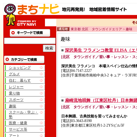
東京都 北区 タウンガイドエリア > 趣味
趣味
■
深沢美生 フラメンコ教室 ELISA（
[北区 タウンガイド／習い事・レッスン・ス
深沢美生 フラメンコ 本場スペイン仕込の情
ショッピング
[電話]04-7147-2227
グルメ
[住所]千葉県柏市南柏中央3-2 キュア・ラ3FJ
住む 暮らす
レジャー
乗り物
スポーツ
■
扇崎流地唄舞（江東区牡丹）日本舞
趣味
[北区 タウンガイド／習い事・レッスン・ス
スクール・学ぶ・
日本舞踊、古典技能を習ってみませんか
塾
[電話]03-3643-8190
医療・健康
[住所]東京都江東区牡丹1-2-2YSビル5F
サービス等
アート