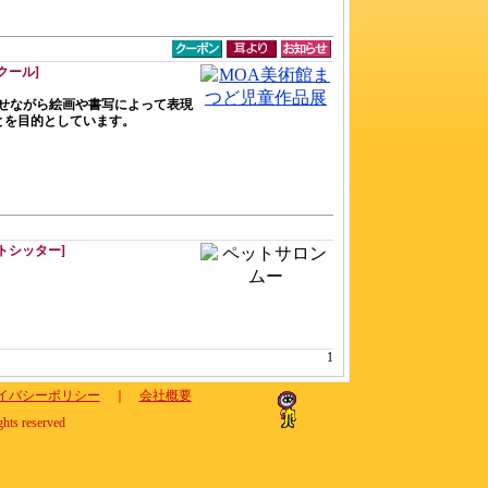
クール]
せながら絵画や書写によって表現
とを目的としています。
トシッター]
1
イバシーポリシー
｜
会社概要
ghts reserved