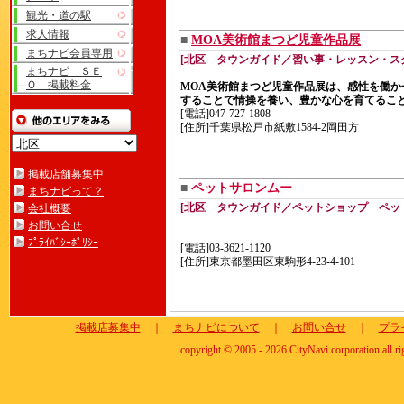
観光・道の駅
求人情報
■
MOA美術館まつど児童作品展
まちナビ会員専用
[北区 タウンガイド／習い事・レッスン・ス
まちナビ ＳＥ
Ｏ 掲載料金
MOA美術館まつど児童作品展は、感性を働か
することで情操を養い、豊かな心を育てるこ
[電話]047-727-1808
[住所]千葉県松戸市紙敷1584-2岡田方
掲載店舗募集中
■
ペットサロンムー
まちナビって？
[北区 タウンガイド／ペットショップ ペッ
会社概要
お問い合せ
ﾌﾟﾗｲﾊﾞｼｰﾎﾟﾘｼｰ
[電話]03-3621-1120
[住所]東京都墨田区東駒形4-23-4-101
掲載店募集中
｜
まちナビについて
｜
お問い合せ
｜
プラ
copyright © 2005 - 2026 CityNavi corporation all ri