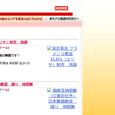
エリサ）柏市 池袋
クール]
熱の舞踊です！
R常磐線 南柏駅 徒歩1分
踊教室 踊り 地唄舞
クール]