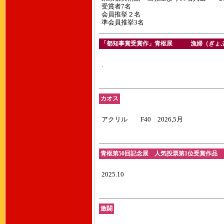
受賞者7名
会員推挙２名
準会員推挙3名
「都知事賞受賞作」青枢展 漁婦（ぎょふ）
.
カオス
アクリル F40 2026,5月
青枢第50回記念展 人気投票第1位受賞作品 「
2025.10
激闘