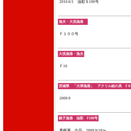
2010.6/1 油彩Ｓ100号
漁夫・大洗漁港
Ｆ１００号
大洗漁港・漁夫
Ｆ10
茨城県 「大津漁港」 アクリル絵の具 F６
2009.9
銚子漁港 油彩 F100号
青枢展 出品 2009.9/18〜