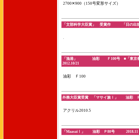
2700✕900（150号変形サイズ）
「文部科学大臣賞」 受賞作 「日の出前」 
.
「漁港」 油彩 Ｆ100号 ■「東京
2012.10/21
油彩 Ｆ100
外務大臣賞受賞 「マサイ族Ⅰ」 油彩 Ｐ8
アクリル2010.5
「MaasaiⅠ」 油彩 Ｐ80号 2018.11