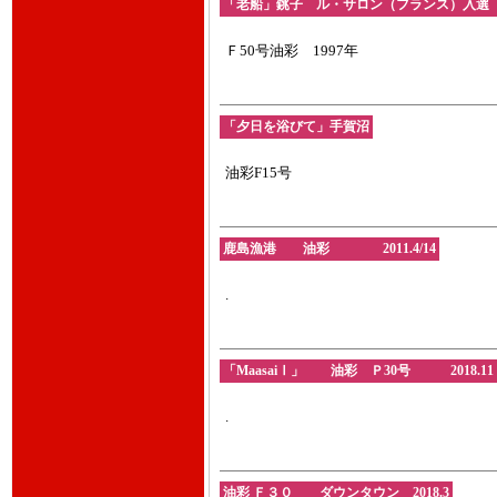
「老船」銚子 ル・サロン（フランス）入
Ｆ50号油彩 1997年
「夕日を浴びて」手賀沼
油彩F15号
鹿島漁港 油彩 2011.4/14
.
「MaasaiⅠ」 油彩 Ｐ30号 2018.11
.
油彩 Ｆ３０ ダウンタウン 2018.3