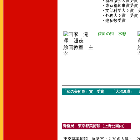
・新極微会大賞受賞
・東京都知事賞受賞
・文部科学大臣賞 
・外務大臣賞 受賞
・他多数受賞
佐原の街 水彩
「私の美術館」賞 受賞 「大沼漁港」 油彩 
.
青枢展 東京都美術館（上野公園内）
東京都美術館 当教室より30名入選・ 201