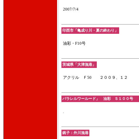
2007/7/4
印西市「亀成り川・夏の終わり」
油彩・F10号
茨城県「大津漁港」
アクリル Ｆ50 ２００９、１２
パラレルワールード」 油彩 Ｓ１００号 201
.
銚子：外川漁港