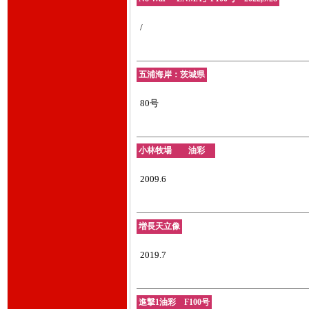
/
五浦海岸：茨城県
80号
小林牧場 油彩
2009.6
増長天立像
2019.7
進撃1油彩 F100号