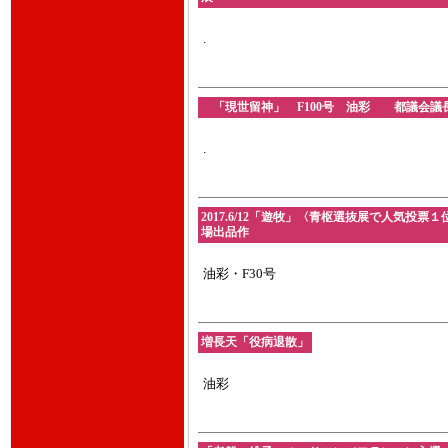
.
「現世留神」 F100号 油彩 都議会議長賞 
.
2017.6/12「遊牧」〈青枢選抜展で人気投
場出品作
油彩・F30号
増長天「役病退散」
油彩