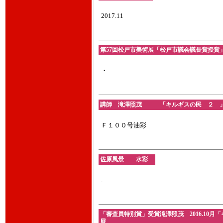
2017.11
第57回松戸市美術展「松戸市議会議長賞授賞」増長
・
講師 滝澤照茂 「キルギスの民 ２ 」 油彩
Ｆ１００号油彩
佐原風景 水彩
.
「審査員特別賞」受賞滝澤照茂 2016.10月
展