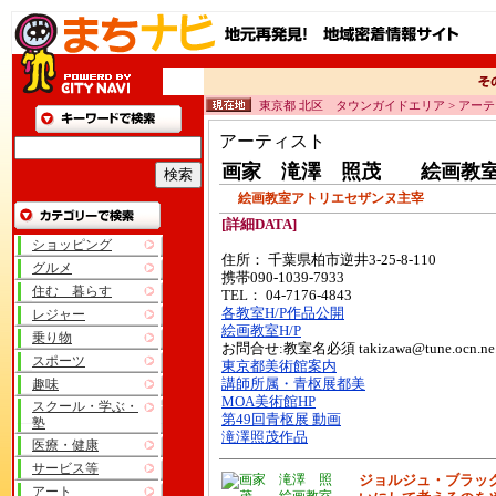
東京都 北区 タウンガイドエリア > アー
アーティスト
画家 滝澤 照茂 絵画教
絵画教室アトリエセザンヌ主宰
[詳細DATA]
ショッピング
住所： 千葉県柏市逆井3-25-8-110
グルメ
携帯090-1039-7933
住む 暮らす
TEL： 04-7176-4843
各教室H/P作品公開
レジャー
絵画教室H/P
乗り物
お問合せ:教室名必須 takizawa@tune.ocn.ne.
スポーツ
東京都美術館案内
趣味
講師所属・青枢展都美
MOA美術館HP
スクール・学ぶ・
第49回青枢展 動画
塾
滝澤照茂作品
医療・健康
サービス等
ジョルジュ・ブラッ
アート