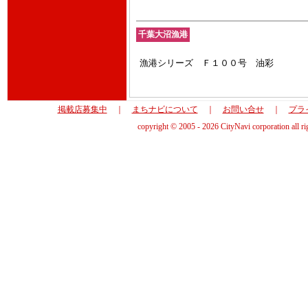
千葉大沼漁港
漁港シリーズ Ｆ１００号 油彩
掲載店募集中
｜
まちナビについて
｜
お問い合せ
｜
プラ
copyright © 2005 - 2026 CityNavi corporation all ri