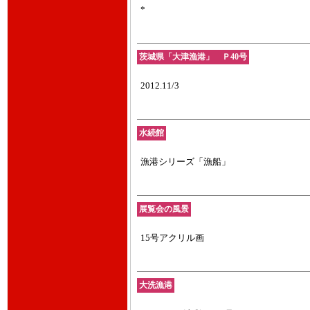
*
茨城県「大津漁港」 Ｐ40号
2012.11/3
水続館
漁港シリーズ「漁船」
展覧会の風景
15号アクリル画
大洗漁港