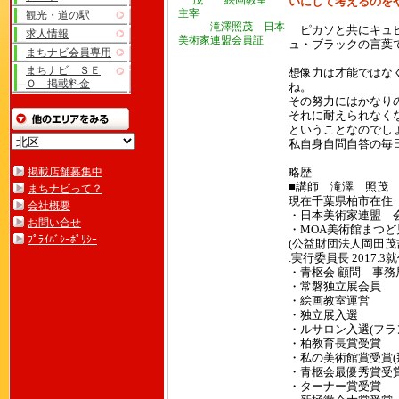
いにして考えるのを
観光・道の駅
滝澤照茂 日本
ピカソと共にキュビ
求人情報
美術家連盟会員証
ュ・ブラックの言葉
まちナビ会員専用
まちナビ ＳＥ
想像力は才能ではな
Ｏ 掲載料金
ね。
その努力にはかなり
それに耐えられなく
ということなのでし
私自身自問自答の毎
掲載店舗募集中
略歴
■講師 滝澤 照茂
まちナビって？
現在千葉県柏市在住
会社概要
・日本美術家連盟
お問い合せ
・MOA美術館まつど
ﾌﾟﾗｲﾊﾞｼｰﾎﾟﾘｼｰ
(公益財団法人岡田茂
.実行委員長 2017.3
・青枢会 顧問 事務
・常磐独立展会員
・絵画教室運営
・独立展入選
・ルサロン入選(フラ
・柏教育長賞受賞
・私の美術館賞受賞(
・青柩会最優秀賞受賞
・ターナー賞受賞