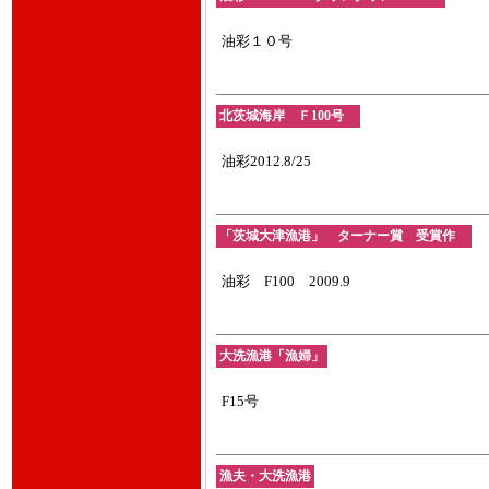
油彩１０号
北茨城海岸 Ｆ100号
油彩2012.8/25
「茨城大津漁港」 ターナー賞 受賞作
油彩 F100 2009.9
大洗漁港「漁婦」
F15号
漁夫・大洗漁港