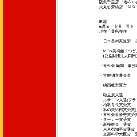
阪急千里店 「春を
大丸心斎橋店 「MIX
略歴
■講師 滝澤 照茂
現在千葉県在住
・日本美術家連盟
・MOA美術館まつ
(公益財団法人岡田
・青枢会 顧問 事務
・常磐独立展会員
・絵画教室運営
・独立展入選
・ルサロン入選(フラ
・柏教育長賞受賞
・私の美術館賞受賞(
・青枢会最優秀賞受賞
・ターナー賞受賞
・新極微会 受賞
・東京都知事賞受賞
・文部科学大臣賞 