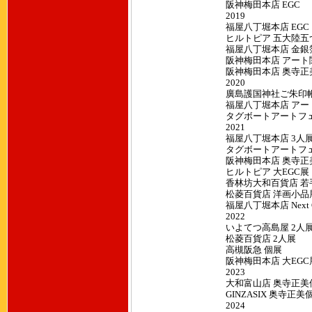
阪神梅田本店 EGC
2019
福屋八丁堀本店 EGC
ヒルトピア 五大陸五
福屋八丁堀本店 金銀
阪神梅田本店 アート
阪神梅田本店 奥寺正
2020
廣島護国神社ご朱印
福屋八丁堀本店 アー
タグボートアートフェアIn
2021
福屋八丁堀本店 3人
タグボートアートフェアIn
阪神梅田本店 奥寺正
ヒルトピア 大EGC展
香林坊大和百貨店 若
松菱百貨店 洋画小品
福屋八丁堀本店 Next Ge
2022
いよてつ高島屋 2人
松菱百貨店 2人展
高槻阪急 個展
阪神梅田本店 大EGC
2023
大和富山店 奥寺正美
GINZASIX 奥寺正美
2024