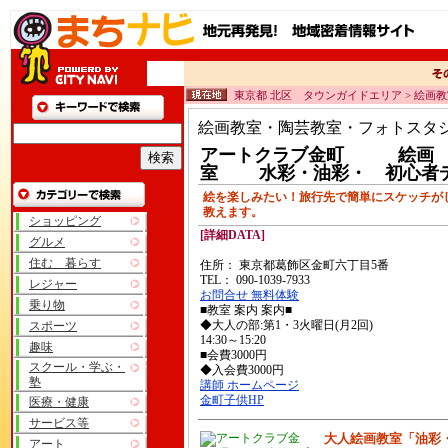
東京都 北区 タウンガイドエリア > 絵画
絵画教室・陶芸教室・フォトスタ
アートクラブ金町 絵画
室 水彩・油彩・ 初心者
絵を楽しみたい！旅行先で簡単にスケッチが
教えます。
ショッピング
[詳細DATA]
グルメ
住む 暮らす
住所： 東京都葛飾区金町六丁目5番
TEL： 090-1039-7933
レジャー
お問合せ 無料体験
乗り物
■教室 案内 案内■
◆大人の部:第1・3火曜日(月2回)
スポーツ
14:30～15:20
趣味
■会費3000円
スクール・学ぶ・
◆入会費3000円
塾
講師 ホームページ
金町子供HP
医療・健康
サービス等
大人絵画教室「油彩
アート