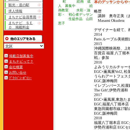
本のデッサンからや
観光・道の駅
求人情報
略歴
講師 奥寺正美（
まちナビ会員専用
生徒作品 山田
Masami Okudera
まちナビ ＳＥ
恵子
Ｏ 掲載料金
デザイナーを経て、
2014
Paris ルーブル美術館
2015
沖縄国際映画祭、上映
百貨店 福屋 八丁堀本店
掲載店舗募集中
戦」参加
まちナビって？
2016
会社概要
よみうりカルチャー
EGC×薫風展Vol2, 
お問い合せ
うらわアートフェスタ
ﾌﾟﾗｲﾊﾞｼｰﾎﾟﾘｼｰ
EGC,阪神梅田
イレブンバース,松屋
The Gift!,伊勢丹浦和
2017
EGC×薫風展,東急た
EGC,福屋八丁堀本店
東急田園都市線27駅
EGC,阪神梅田
2018
福屋八丁堀本店 EG
伊勢丹浦和店 EGC