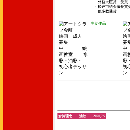
・外務大臣賞 受賞
・松戸市議会議長賞
・他多数受賞
生徒作品
倉持理恵 油絵 2026,7/7
.