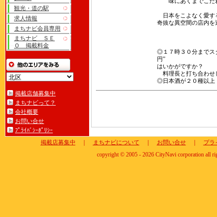
味にあくまでこだわ
観光・道の駅
日本をこよなく愛す
求人情報
奇抜な異空間の店内を
まちナビ会員専用
まちナビ ＳＥ
Ｏ 掲載料金
◎１７時３０分までス
円” ◎
はいかがですか？
料理長と打ち合わせ
◎日本酒が２０種以上
掲載店舗募集中
まちナビって？
会社概要
お問い合せ
ﾌﾟﾗｲﾊﾞｼｰﾎﾟﾘｼｰ
掲載店募集中
｜
まちナビについて
｜
お問い合せ
｜
プラ
copyright © 2005 - 2026 CityNavi corporation all ri