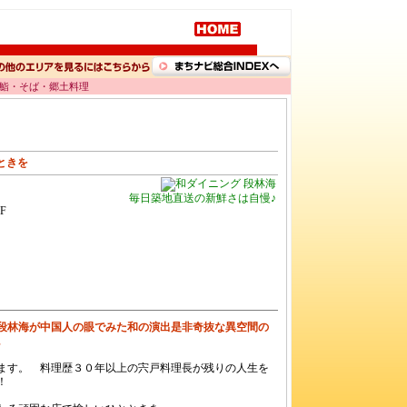
・鮨・そば・郷土料理
ときを
毎日築地直送の新鮮さは自慢♪
F
段林海が中国人の眼でみた和の演出是非奇抜な異空間の
。
ます。 料理歴３０年以上の宍戸料理長が残りの人生を
！