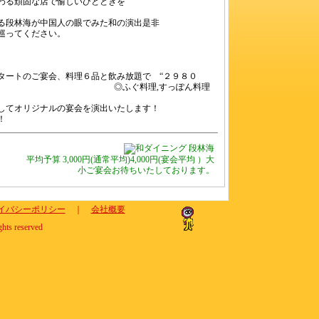
る頑固な店で愉しいひとときを
る段林海が中国人の眼でみた和の演出是非
巡ってください。
タートのご宴会、料理６品と飲み放題で “２９８０
ふぐ料理,すっぽん料理
してオリジナルの宴会を演出いたします！
！
平均予算 3,000円(通常平均)4,000円(宴会平均 ）大
小ご宴会お待ちいたしております。
イバシーポリシー
｜
会社概要
ghts reserved