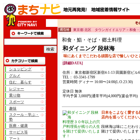
東京都 北区 タウンガイドエリア > 和食
和食・鮨・そば・郷土料理
和ダイニング 段林海
味にあくまでこだわる頑固な店で愉しいひと
[詳細DATA]
ショッピング
住所： 東京都新宿区新宿4-1-13 田園新宿ビル6
グルメ
TEL： 03-3341-1799
営業時間 ディナー 16:00〜24:00(L.O.23:30)
住む 暮らす
レジャー
定休日 無休
乗り物
平均予算 3,000円(通常平均)4,000円(宴会平均)
スポーツ
趣味
日本をこよなく愛する
スクール・学ぶ・
店内を巡ってください
塾
料理歴３０年以上の宍
医療・健康
戸料理長が残りの人生
段林海は味にこだわり
を賭けて提供いたしま
賭けて提供いたします
サービス等
す！
アート