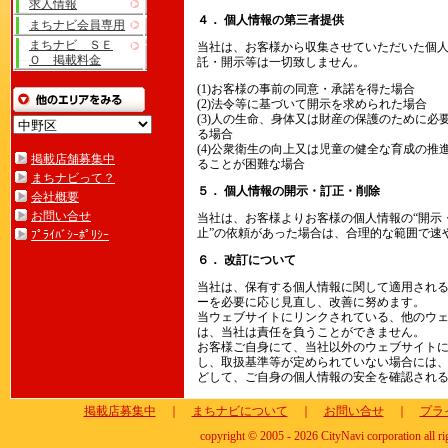
求人情報
４． 個人情報の第三者提供
まちナビ会員専用
まちナビ ＳＥ
当社は、お客様から収集させていただいた個
Ｏ 掲載料金
託・開示等は一切致しません。
(1)お客様の事前の同意・承諾を得た場合
(2)法令等に基づいて開示を求められた場合
(3)人の生命、身体又は財産の保護のために
る場合
(4)公衆衛生の向上又は児童の健全な育成の
掲載店舗募集中
ることが困難な場合
まちナビって？
５． 個人情報の開示・訂正・削除
会社概要
お問い合せ
当社は、お客様よりお客様の個人情報の“開示・
止”の依頼があった場合は、合理的な範囲で速
ﾌﾟﾗｲﾊﾞｼｰﾎﾟﾘｼｰ
６． 改訂について
当社は、保有する個人情報に関して適用され
ーを必要に応じ見直し、改善に努めます。
当ウェブサイトにリンクされている、他のウ
は、当社は責任を負うことができません。
お客様ご自身にて、当社以外のウェブサイト
し、取扱基準等が定められていない場合には
どして、ご自身の個人情報の安全を確認され
掲載店募集中
｜
まちナビについて
｜
お問い合せ
｜
プラ
copyright © 2005 - 2026 CityNavi corporation all ri