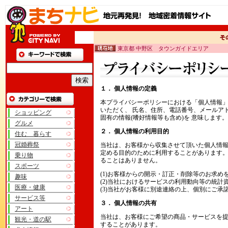
東京都 中野区 タウンガイドエリア
１． 個人情報の定義
本プライバシーポリシーにおける「個人情報
いただく、 氏名、住所、電話番号、メールア
ショッピング
固有の情報(嗜好情報等も含め)を 意味します。
グルメ
２． 個人情報の利用目的
住む 暮らす
冠婚葬祭
当社は、お客様から収集させて頂いた個人情
定める目的のために利用することがあります
乗り物
ることはありません。
スポーツ
(1)お客様からの開示・訂正・削除等のお求め
趣味
(2)当社におけるサービスの利用動向等の統計
医療・健康
(3)当社がお客様に別途連絡の上、個別にご承
サービス等
３． 個人情報の共有
アート
当社は、お客様にご希望の商品・サービスを提
観光・道の駅
することがあります。