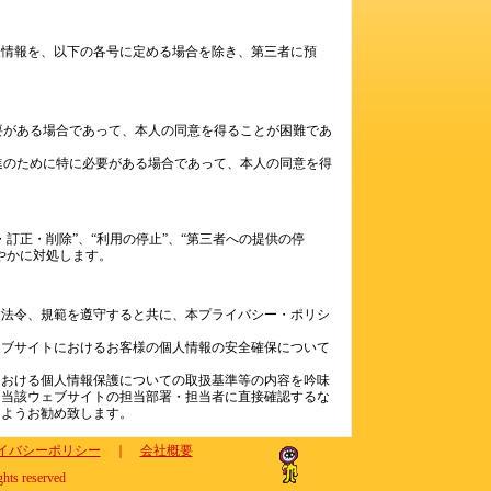
人情報を、以下の各号に定める場合を除き、第三者に預
必要がある場合であって、本人の同意を得ることが困難であ
推進のために特に必要がある場合であって、本人の同意を得
訂正・削除”、“利用の停止”、“第三者への提供の停
やかに対処します。
る法令、規範を遵守すると共に、本プライバシー・ポリシ
ェブサイトにおけるお客様の個人情報の安全確保について
における個人情報保護についての取扱基準等の内容を吟味
、当該ウェブサイトの担当部署・担当者に直接確認するな
るようお勧め致します。
イバシーポリシー
｜
会社概要
ghts reserved