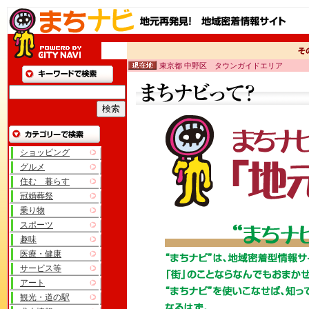
東京都 中野区 タウンガイドエリア
ショッピング
グルメ
住む 暮らす
冠婚葬祭
乗り物
スポーツ
趣味
医療・健康
サービス等
アート
観光・道の駅