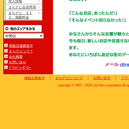
求人情報
まちナビ会員専用
まちナビ ＳＥ
Ｏ 掲載料金
掲載店舗募集中
まちナビって？
会社概要
お問い合せ
メール
city
ﾌﾟﾗｲﾊﾞｼｰﾎﾟﾘｼｰ
掲載店募集中
｜
まちナビについて
｜
お問い合せ
｜
プラ
copyright © 2005 - 2026 CityNavi corporation all ri