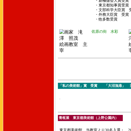
・新極微会大賞受賞
・東京都知事賞受賞
・文部科学大臣賞 
・外務大臣賞 受賞
・他多数受賞
佐原の街 水彩
「私の美術館」賞 受賞 「大沼漁港」 油彩 
.
青枢展 東京都美術館（上野公園内）
東京都美術館 当教室より30名入選・ 201