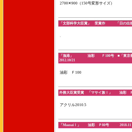
2700✕900（150号変形サイズ）
「文部科学大臣賞」 受賞作 「日の出前」 
.
「漁港」 油彩 Ｆ100号 ■「東京
2012.10/21
油彩 Ｆ100
外務大臣賞受賞 「マサイ族Ⅰ」 油彩 Ｐ8
アクリル2010.5
「MaasaiⅠ」 油彩 Ｐ80号 2018.11