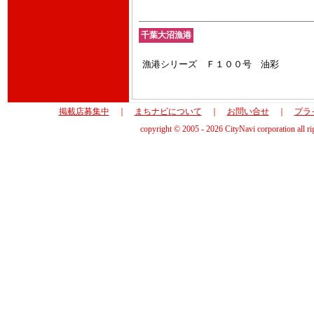
千葉大沼漁港
漁港シリーズ Ｆ１００号 油彩
掲載店募集中
｜
まちナビについて
｜
お問い合せ
｜
プラ
copyright © 2005 - 2026 CityNavi corporation all ri