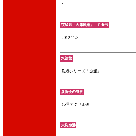
*
茨城県「大津漁港」 Ｐ40号
2012.11/3
水続館
漁港シリーズ「漁船」
展覧会の風景
15号アクリル画
大洗漁港