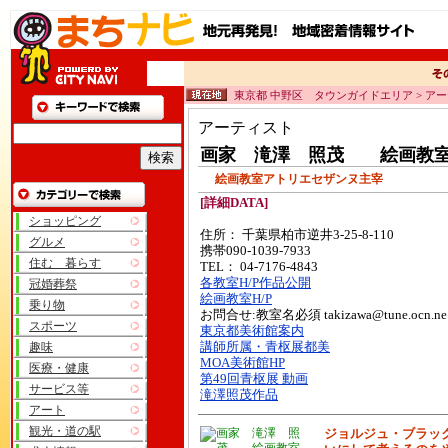
東京都 中野区 タウンガイドエリア > ア
アーティスト
画家 滝澤 照茂 絵画教
絵画教室アトリエセザンヌ主宰
[詳細DATA]
ショッピング
住所： 千葉県柏市逆井3-25-8-110
グルメ
携帯090-1039-7933
住む 暮らす
TEL： 04-7176-4843
各教室H/P作品公開
冠婚葬祭
絵画教室H/P
乗り物
お問合せ:教室名必須 takizawa@tune.ocn.ne.
スポーツ
東京都美術館案内
趣味
講師所属・青枢展都美
MOA美術館HP
医療・健康
第49回青枢展 動画
サービス等
滝澤照茂作品
アート
観光・道の駅
ジョルジュ・ブラッ