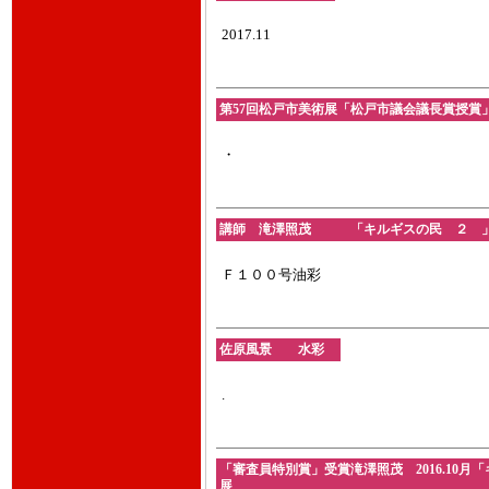
2017.11
第57回松戸市美術展「松戸市議会議長賞授賞」増長
・
講師 滝澤照茂 「キルギスの民 ２ 」 油彩
Ｆ１００号油彩
佐原風景 水彩
.
「審査員特別賞」受賞滝澤照茂 2016.10月
展