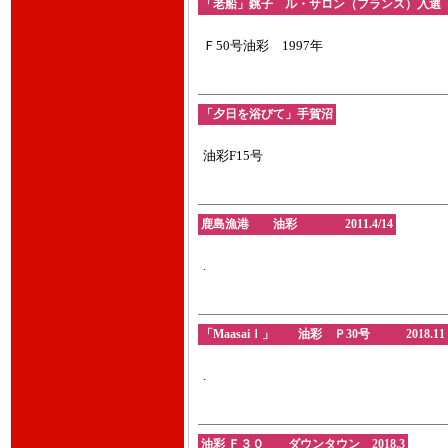
「老船」銚子 ル・サロン（フランス）入
Ｆ50号油彩 1997年
「夕日を浴びて」手賀沼
油彩F15号
鹿島漁港 油彩 2011.4/14
.
「MaasaiⅠ」 油彩 Ｐ30号 2018.11
.
油彩 Ｆ３０ ダウンタウン 2018.3