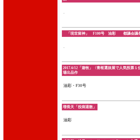
.
「現世留神」 F100号 油彩 都議会議長賞 
.
2017.6/12「遊牧」〈青枢選抜展で人気投
場出品作
油彩・F30号
増長天「役病退散」
油彩