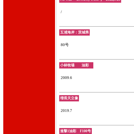
/
五浦海岸：茨城県
80号
小林牧場 油彩
2009.6
増長天立像
2019.7
進撃1油彩 F100号