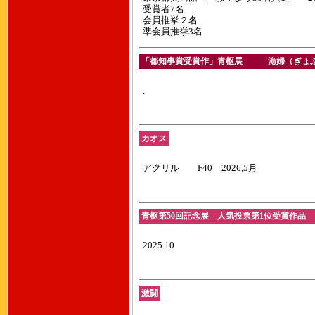
受賞者7名
会員推挙２名
準会員推挙3名
「都知事賞受賞作」青枢展 漁婦（ぎょふ）
.
カオス
アクリル F40 2026,5月
青枢第50回記念展 人気投票第1位受賞作品 「
2025.10
激闘