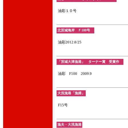
油彩１０号
北茨城海岸 Ｆ100号
油彩2012.8/25
「茨城大津漁港」 ターナー賞 受賞作
油彩 F100 2009.9
大洗漁港「漁婦」
F15号
漁夫・大洗漁港