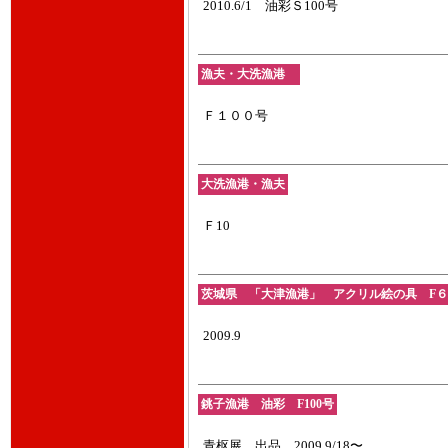
2010.6/1 油彩Ｓ100号
漁夫・大洗漁港
Ｆ１００号
大洗漁港・漁夫
Ｆ10
茨城県 「大津漁港」 アクリル絵の具 F６
2009.9
銚子漁港 油彩 F100号
青枢展 出品 2009.9/18〜