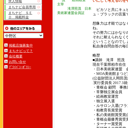
いにして考えるのを
求人情報
まちナビ会員専用
滝澤照茂 日本
ピカソと共にキュビ
まちナビ ＳＥ
美術家連盟会員証
ュ・ブラックの言葉
Ｏ 掲載料金
想像力は才能ではな
ね。
その努力にはかなり
それに耐えられなく
ということなのでし
掲載店舗募集中
私自身自問自答の毎
まちナビって？
略歴
会社概要
■講師 滝澤 照茂
お問い合せ
現在千葉県柏市在住
ﾌﾟﾗｲﾊﾞｼｰﾎﾟﾘｼｰ
・日本美術家連盟
・MOA美術館まつど
(公益財団法人岡田茂
.実行委員長 2017.3
・青枢会 顧問 事務
・常磐独立展会員
・絵画教室運営
・独立展入選
・ルサロン入選(フラ
・柏教育長賞受賞
・私の美術館賞受賞(
・青柩会最優秀賞受賞
・ターナー賞受賞