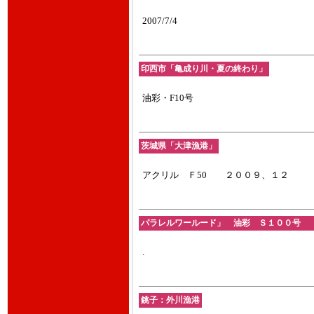
2007/7/4
印西市「亀成り川・夏の終わり」
油彩・F10号
茨城県「大津漁港」
アクリル Ｆ50 ２００９、１２
パラレルワールード」 油彩 Ｓ１００号 201
.
銚子：外川漁港