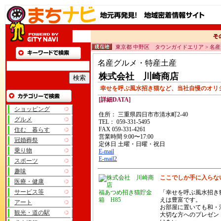
東京都 中野区 タウンガイドエリア > 名
名産グルメ・特産土産
株式会社 川崎商店
幸せを呼ぶ風水招き猫など、当社自慢のオリ
[詳細DATA]
ショッピング
住所： 三重県四日市市清水町2-40
グルメ
TEL： 059-331-5495
FAX 059-331-4261
住む 暮らす
営業時間 9:00〜17:00
冠婚葬祭
定休日 土曜・日曜・祝日
乗り物
E-mail
E-mail2
スポーツ
趣味
ここでしか手に入らな
医療・健康
サービス等
福あつめ招き猫貯金
「幸せを呼ぶ風水招き
箱 H85
えは豊富です。
アート
お部屋に置いても和・
観光・道の駅
大切な方へのプレゼン