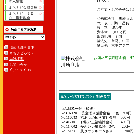
けあい。
求人情報
まちナビ会員専用
ご注文・お問合せはお
まちナビ ＳＥ
Ｏ 掲載料金
◇株式会社 川崎商店
代 表 川崎 昌良
設 立 1977年
資本金 1,000万円
販売地域 全国
輸入先 台湾、中国
輸出先 東南アジア
掲載店舗募集中
まちナビって？
お願い三福猫貯金箱 H70
会社概要
お問い合せ
ﾌﾟﾗｲﾊﾞｼｰﾎﾟﾘｼｰ
見ているだけでホッと和みます
商品価格一例（税抜）
No.GK120 黄金招き猫貯金箱 3色 600円
No.116083 福あつめ招き猫貯金箱 500円
No.412101 お願い三福猫貯金箱 400円
No.114002 かわいい猫風鈴 3色 250円
No.15135 風水ラッキーうさぎ 500円