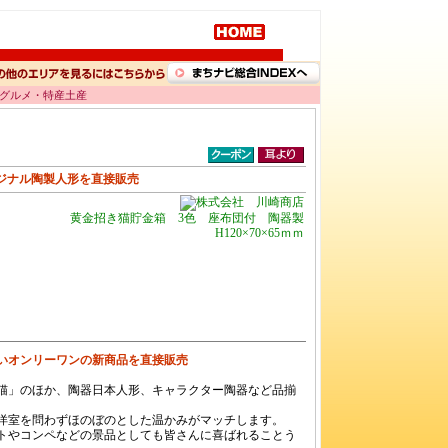
産グルメ・特産土産
ジナル陶製人形を直接販売
黄金招き猫貯金箱 3色 座布団付 陶器製
H120×70×65ｍｍ
いオンリーワンの新商品を直接販売
猫」のほか、陶器日本人形、キャラクター陶器など品揃
洋室を問わずほのぼのとした温かみがマッチします。
トやコンペなどの景品としても皆さんに喜ばれることう