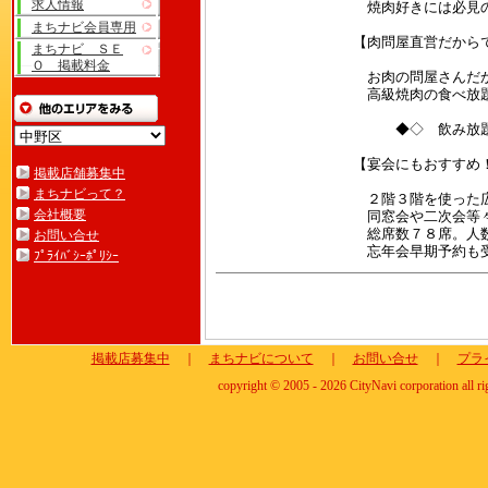
求人情報
焼肉好きには必見
まちナビ会員専用
【肉問屋直営だからで
まちナビ ＳＥ
Ｏ 掲載料金
お肉の問屋さんだか
高級焼肉の食べ放題！
◆◇ 飲み放題込み
【宴会にもおすすめ
掲載店舗募集中
まちナビって？
２階３階を使った広
会社概要
同窓会や二次会等々
総席数７８席。人数
お問い合せ
忘年会早期予約も
ﾌﾟﾗｲﾊﾞｼｰﾎﾟﾘｼｰ
掲載店募集中
｜
まちナビについて
｜
お問い合せ
｜
プラ
copyright © 2005 - 2026 CityNavi corporation all ri