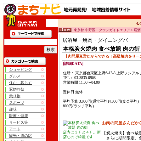
東京都 中野区 タウンガイドエリア > 
居酒屋・焼肉・ダイニングバー
本格炭火焼肉 食べ放題 肉の街
【肉問屋直営だからできる！高級焼肉をリーズ
[詳細DATA]
ショッピング
住所： 東京都台東区上野6-13-8 上野ソシアル
グルメ
TEL： 03-3835-0968
営業時間 11:00〜04:00
住む 暮らす
冠婚葬祭
定休日 無休
乗り物
平均予算 3,000円(通常平均)4,000円(宴会平均)
スポーツ
800円(ランチ平均)
趣味
医療・健康
サービス等
お肉の問屋さんだか
アート
店内は３Ｆと４Ｆ。新
【炭火焼肉】食べ放
観光・道の駅
店なので綺麗です
さらに期間限定、食べ