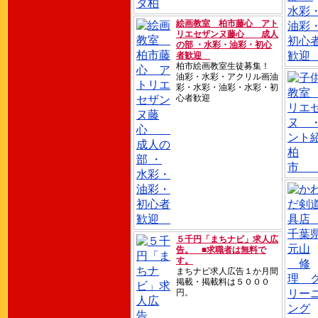
絵画教室 柏市藤心 アト
リエセザンヌ藤心 成人
の部 ・水彩・油彩・初心
者歓迎
柏市絵画教室生徒募集！
油彩・水彩・アクリル画油
彩・水彩・油彩・水彩・初
心者歓迎
５千円「まちナビ」求人広
告。 ■求職者は無料で
す。
まちナビ求人広告１か月間
掲載・掲載料は５０００
円。