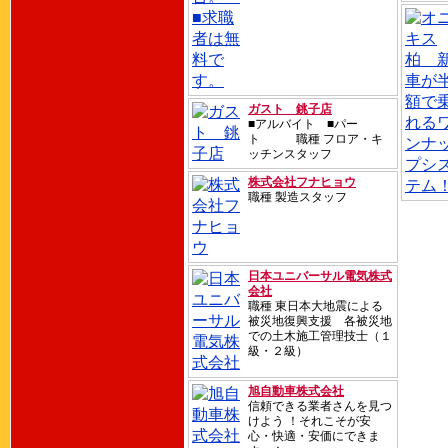
ガスト 銚子店
■アルバイト ■パー
ト 職種 フロア・キ
ッチンスタッフ
株式会社フナヒョウ
職種 製造スタッフ
日本ユニバーサル電気株式
会社
職種 東日本大地震による
被災地復興支援 各被災地
での土木施工管理技士（１
級・２級）
旭自動車株式会社
信頼できる業者さんを見つ
けよう ！それこそが安
心・快適・安価にできま