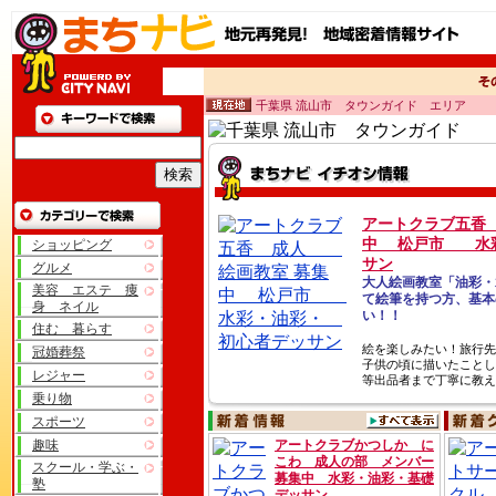
千葉県 流山市 タウンガイド エリア
アートクラブ五香
中 松戸市 水彩
ショッピング
サン
グルメ
大人絵画教室「油彩・
美容 エステ 痩
て絵筆を持つ方、基本
身 ネイル
い！！
住む 暮らす
絵を楽しみたい！旅行
冠婚葬祭
子供の頃に描いたことし
レジャー
等出品者まで丁寧に教え
乗り物
スポーツ
趣味
アートクラブかつしか に
こわ 成人の部 メンバー
スクール・学ぶ・
募集中 水彩・油彩・基礎
塾
デッサン