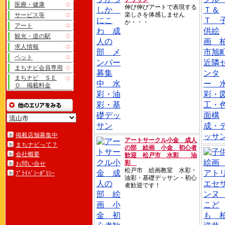
医療・健康
伸び伸びアートで表現する
楽しさを体感しません
サービス等
か・・・
アート
観光・道の駅
求人情報
ペット
まちナビ会員専用
まちナビ ＳＥ
Ｏ 掲載料金
掲載店舗募集中
アートサークル小金 成人
まちナビって？
の部 絵画 小金 初心者
会社概要
歓迎 松戸市 水彩 油
彩
お問い合せ
松戸市 絵画教室 水彩・
ﾌﾟﾗｲﾊﾞｼｰﾎﾟﾘｼｰ
油彩・基礎デッサン・初心
者歓迎です！