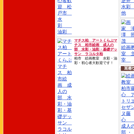
マチス柏 アートくらぶマ
チス 柏市絵画 成人の
部 水彩・油彩・基礎デッ
サン ラコルタ柏
柏市 絵画教室 水彩・油
彩・初心者大歓迎です！