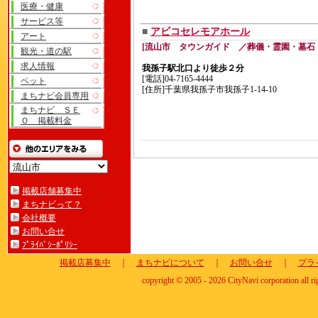
医療・健康
サービス等
■
アビコセレモアホール
アート
[流山市 タウンガイド ／葬儀・霊園・墓石
観光・道の駅
求人情報
我孫子駅北口より徒歩２分
[電話]04-7165-4444
ペット
[住所]千葉県我孫子市我孫子1-14-10
まちナビ会員専用
まちナビ ＳＥ
Ｏ 掲載料金
掲載店舗募集中
まちナビって？
会社概要
お問い合せ
ﾌﾟﾗｲﾊﾞｼｰﾎﾟﾘｼｰ
掲載店募集中
｜
まちナビについて
｜
お問い合せ
｜
プラ
copyright © 2005 - 2026 CityNavi corporation all ri