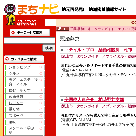
千葉県 流山市 タウンガイド エリア > 冠
冠婚葬祭
■
ユテイル・プロ 結婚相談所 柏市
[流山市 タウンガイド ／ブライダル・結婚
まじめな出会いをサポートする千葉の結婚相
ショッピング
[電話]04-7167-0203
グルメ
[住所]千葉県柏市柏3-9-20エクセラ・モン・ピ
美容 エステ 痩
身 ネイル
住む 暮らす
冠婚葬祭
■
全国仲人連合会 柏花野井支部
レジャー
[流山市 タウンガイド ／ブライダル・結婚
乗り物
写真付きリストから選んで申し込みし相手も
スポーツ
[電話]047-131-1884
趣味
[住所]千葉県柏市花野井720-17(井上美容室内)
スクール・学ぶ・
塾